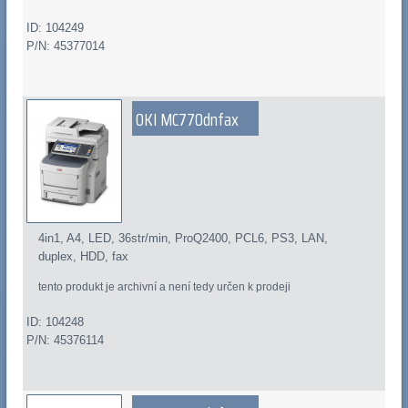
ID: 104249
P/N: 45377014
OKI MC770dnfax
4in1, A4, LED, 36str/min, ProQ2400, PCL6, PS3, LAN,
duplex, HDD, fax
tento produkt je archivní a není tedy určen k prodeji
ID: 104248
P/N: 45376114