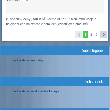
(*) všechny
ceny jsou v Kč
včetně
AO
a
RP
. Konkrétní údaje o
navýšení cen naleznete v detailech jednotlivých produktů.
1
2
3
Subkategorie
žádné další neexistují
Filtr značek
žádné další neodpovídají kategorii