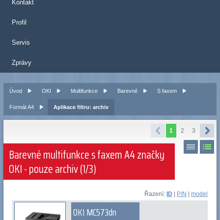
Kontakt
Profil
Servis
Zprávy
Úvod
OKI
Multifunkce
Barevné
S faxem
Formát A4
Aplikace filtru: archiv
1
2
3
Barevné multifunkce s faxem A4 značky
OKI - pouze archiv (1/3)
Řazení:
ID
|
P/N
|
model
OKI MC573dn