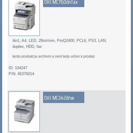
OKI MC760dnfax
4in1, A4, LED, 28str/min, ProQ2400, PCL6, PS3, LAN,
duplex, HDD, fax
tento produkt je archivní a není tedy určen k prodeji
ID: 104247
P/N: 45376014
OKI MC342dnw