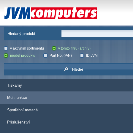
JVM Computers
Hledaný produkt:
v aktivním sortimentu
v tomto filtru (archiv)
model produktu
Part No. (P/N)
ID JVM
Hledej
Tiskárny
Multifunkce
Spotřební materiál
Příslušenství