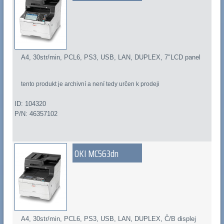
A4, 30str/min, PCL6, PS3, USB, LAN, DUPLEX, 7″LCD panel
tento produkt je archivní a není tedy určen k prodeji
ID: 104320
P/N: 46357102
OKI MC563dn
A4, 30str/min, PCL6, PS3, USB, LAN, DUPLEX, Č/B displej