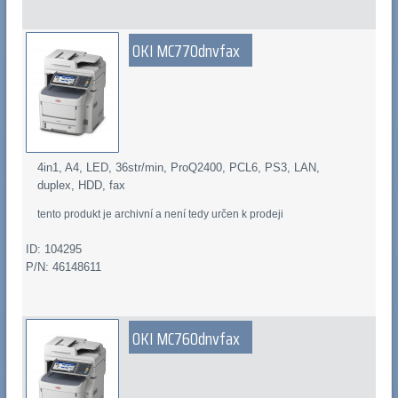
OKI MC770dnvfax
4in1, A4, LED, 36str/min, ProQ2400, PCL6, PS3, LAN,
duplex, HDD, fax
tento produkt je archivní a není tedy určen k prodeji
ID: 104295
P/N: 46148611
OKI MC760dnvfax