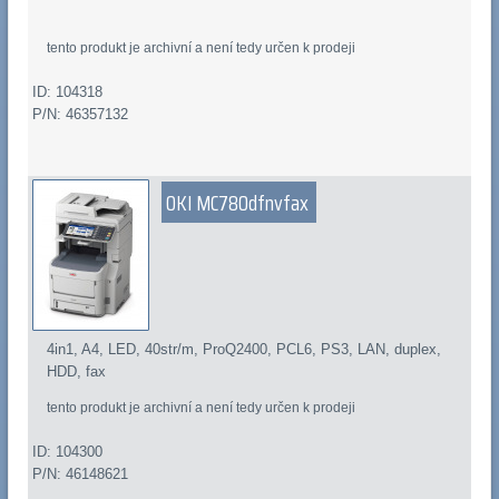
tento produkt je archivní a není tedy určen k prodeji
ID: 104318
P/N: 46357132
OKI MC780dfnvfax
4in1, A4, LED, 40str/m, ProQ2400, PCL6, PS3, LAN, duplex,
HDD, fax
tento produkt je archivní a není tedy určen k prodeji
ID: 104300
P/N: 46148621