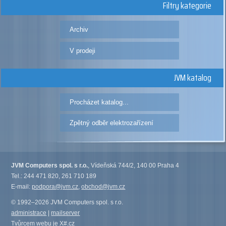
Filtry kategorie
Archiv
V prodeji
JVM katalog
Procházet katalog...
Zpětný odběr elektrozařízení
JVM Computers spol. s r.o.
, Vídeňská 744/2, 140 00 Praha 4
Tel.: 244 471 820, 261 710 189
E-mail:
podpora@jvm.cz
,
obchod@jvm.cz
© 1992–2026 JVM Computers spol. s r.o.
administrace
|
mailserver
Tvůrcem webu je
X#.cz