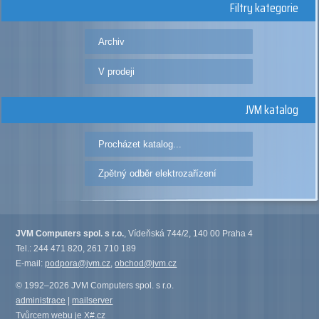
Filtry kategorie
Archiv
V prodeji
JVM katalog
Procházet katalog...
Zpětný odběr elektrozařízení
JVM Computers spol. s r.o.
, Vídeňská 744/2, 140 00 Praha 4
Tel.: 244 471 820, 261 710 189
E-mail:
podpora@jvm.cz
,
obchod@jvm.cz
© 1992–2026 JVM Computers spol. s r.o.
administrace
|
mailserver
Tvůrcem webu je
X#.cz