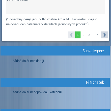
(*) všechny
ceny jsou v Kč
včetně
AO
a
RP
. Konkrétní údaje o
navýšení cen naleznete v detailech jednotlivých produktů.
1
2
3
...
5
Subkategorie
žádné další neexistují
Filtr značek
žádné další neodpovídají kategorii