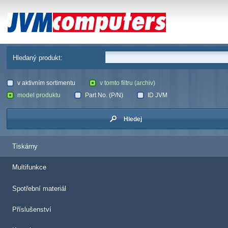
JVM Computers
Hledaný produkt:
v aktivním sortimentu
v tomto filtru (archiv)
model produktu
Part No. (P/N)
ID JVM
Hledej
Tiskárny
Multifunkce
Spotřební materiál
Příslušenství