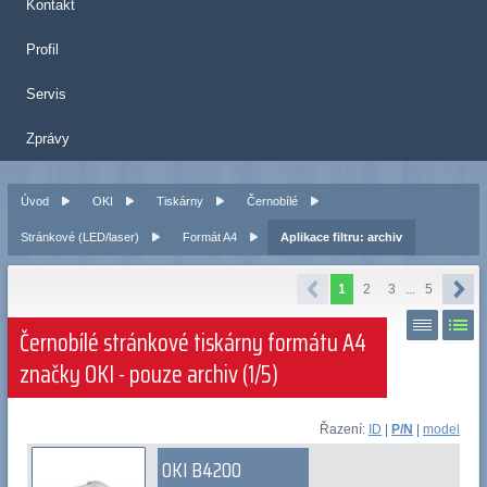
Kontakt
Profil
Servis
Zprávy
Úvod
OKI
Tiskárny
Černobílé
Stránkové (LED/laser)
Formát A4
Aplikace filtru: archiv
1
2
3
...
5
Černobílé stránkové tiskárny formátu A4
značky OKI - pouze archiv (1/5)
Řazení:
ID
|
P/N
|
model
OKI B4200