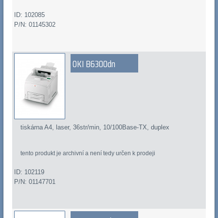
ID: 102085
P/N: 01145302
OKI B6300dn
tiskárna A4, laser, 36str/min, 10/100Base-TX, duplex
tento produkt je archivní a není tedy určen k prodeji
ID: 102119
P/N: 01147701