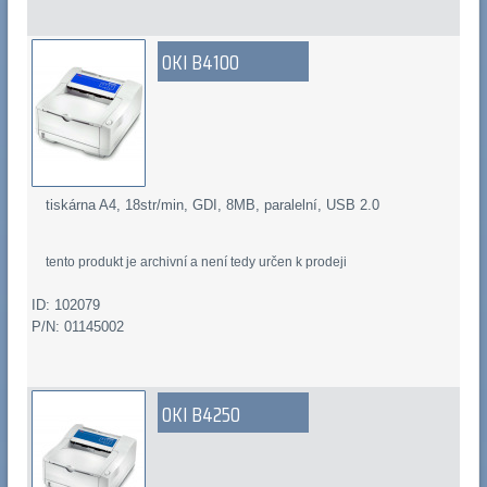
OKI B4100
tiskárna A4, 18str/min, GDI, 8MB, paralelní, USB 2.0
tento produkt je archivní a není tedy určen k prodeji
ID: 102079
P/N: 01145002
OKI B4250