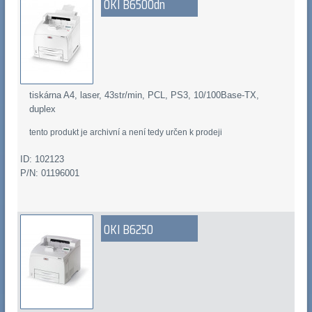
OKI B6500dn
tiskárna A4, laser, 43str/min, PCL, PS3, 10/100Base-TX,
duplex
tento produkt je archivní a není tedy určen k prodeji
ID: 102123
P/N: 01196001
OKI B6250