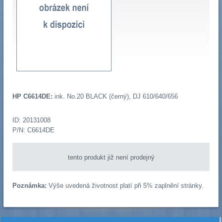
HP C6614DE:
ink. No.20 BLACK (černý), DJ 610/640/656
ID: 20131008
P/N: C6614DE
tento produkt již není prodejný
Poznámka:
Výše uvedená životnost platí při 5% zaplnění stránky.