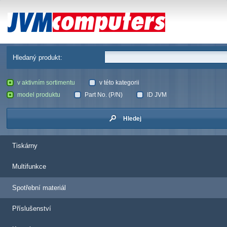
JVM Computers
Hledaný produkt:
v aktivním sortimentu
v této kategorii
model produktu
Part No. (P/N)
ID JVM
Hledej
Tiskárny
Multifunkce
Spotřební materiál
Příslušenství