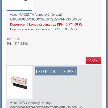
válec MAGENTA (purpurový, červený)
C9600/C9655/C9800/C9850/C9850MFP (30.000 str)
Doporučená koncová cena bez DPH:
5 774,00 Kč
Doporučená koncová cena vč. DPH:
6 986,50 Kč
ID: 122222
P/N: 42918106
Poptat
OKI EP-CART-C-C96/9800
válec CYAN (azurový, modrý)
C9600/C9650/C9800/C9850/C9850MFP (30.000 str)