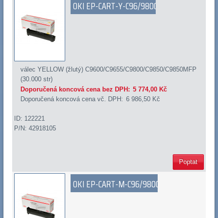
OKI EP-CART-Y-C96/9800
válec YELLOW (žlutý) C9600/C9655/C9800/C9850/C9850MFP
(30.000 str)
Doporučená koncová cena bez DPH:
5 774,00 Kč
Doporučená koncová cena vč. DPH:
6 986,50 Kč
ID: 122221
P/N: 42918105
Poptat
OKI EP-CART-M-C96/9800