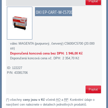
Poptat
OKI EP-CART-M-C5700
válec MAGENTA (purpurový, červený) C5600/C5700 (20.000
str)
Doporučená koncová cena bez DPH:
1 946,00 Kč
Doporučená koncová cena vč. DPH:
2 354,70 Kč
ID: 122227
P/N: 43381706
Poptat
(*) všechny
ceny jsou v Kč
včetně
AO
a
RP
. Konkrétní údaje o
navýšení cen naleznete v detailech jednotlivých produktů.