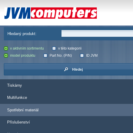
JVM Computers
Hledaný produkt:
v aktivním sortimentu
v této kategorii
model produktu
Part No. (P/N)
ID JVM
Hledej
Tiskárny
Multifunkce
Spotřební materiál
Příslušenství