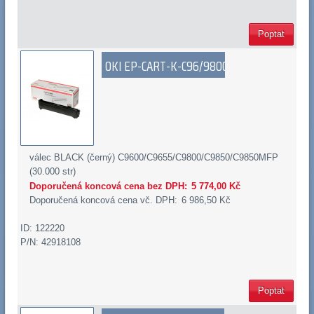
Poptat
OKI EP-CART-K-C96/9800
válec BLACK (černý) C9600/C9655/C9800/C9850/C9850MFP
(30.000 str)
Doporučená koncová cena bez DPH:
5 774,00 Kč
Doporučená koncová cena vč. DPH:
6 986,50 Kč
ID: 122220
P/N: 42918108
Poptat