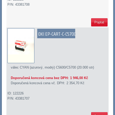
P/N: 43381708
Poptat
OKI EP-CART-C-C5700
válec CYAN (azurový, modrý) C5600/C5700 (20.000 str)
Doporučená koncová cena bez DPH:
1 946,00 Kč
Doporučená koncová cena vč. DPH:
2 354,70 Kč
ID: 122226
P/N: 43381707