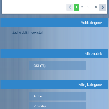
1
2
3
...
8
Subkategorie
žádné další neexistují
Filtr značek
OKI (76)
Filtry kategorie
Archiv
V prodeji