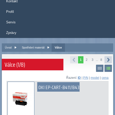
Kontakt
Profil
Servis
Zprávy
Úvod
Spotřební materiál
Válce
1
2
3
...
8
Válce (1/8)
Řazení:
ID
|
P/N
|
model
|
cena
OKI EP-CART-B411/B431