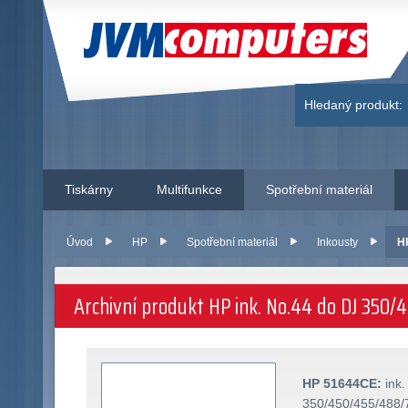
JVM Computers
Hledaný produkt:
Tiskárny
Multifunkce
Spotřební materiál
Úvod
HP
Spotřební materiál
Inkousty
H
Archivní produkt HP ink. No.44 do DJ 350
HP 51644CE:
ink.
350/450/455/488/