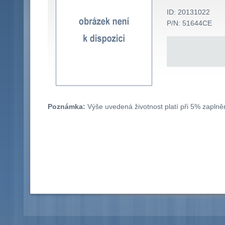
ID: 20131022
P/N: 51644CE
Poznámka:
Výše uvedená životnost platí při 5% zaplněn