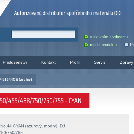
Autorizovaný distributor spotřebního materiálu OKI
v aktivním sortimentu
model produktu
Pa
Příslušenství
Kontakt
Profil
Servis
Zprávy
P 51644CE (archiv)
/450/455/488/750/750/755 - CYAN
 No.44 CYAN (azurový, modrý), DJ
750/750/755