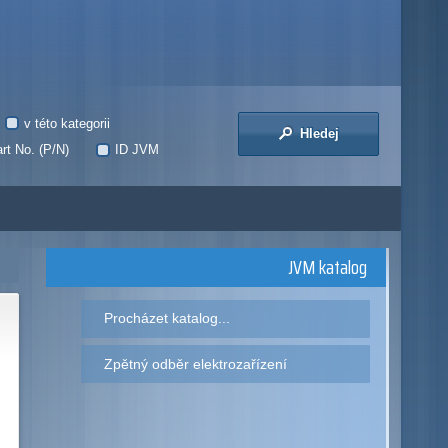
v této kategorii
Hledej
rt No. (P/N)
ID JVM
JVM katalog
Procházet katalog...
Zpětný odběr elektrozařízení