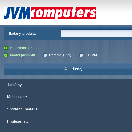
JVM Computers
Hledaný produkt:
v aktivním sortimentu
model produktu
Part No. (P/N)
ID JVM
Hledej
Tiskárny
Multifunkce
Spotřební materiál
Příslušenství