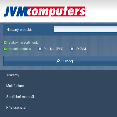
JVM Computers
Hledaný produkt:
v aktivním sortimentu
model produktu
Part No. (P/N)
ID JVM
Hledej
Tiskárny
Multifunkce
Spotřební materiál
Příslušenství