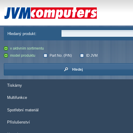
JVM Computers
Hledaný produkt:
v aktivním sortimentu
model produktu
Part No. (P/N)
ID JVM
Hledej
Tiskárny
Multifunkce
Spotřební materiál
Příslušenství