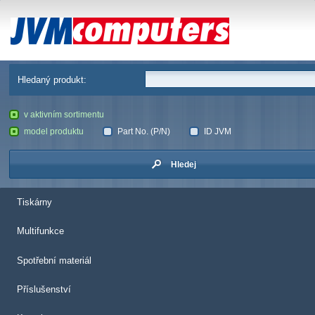
JVM Computers
Hledaný produkt:
v aktivním sortimentu
model produktu
Part No. (P/N)
ID JVM
Hledej
Tiskárny
Multifunkce
Spotřební materiál
Příslušenství