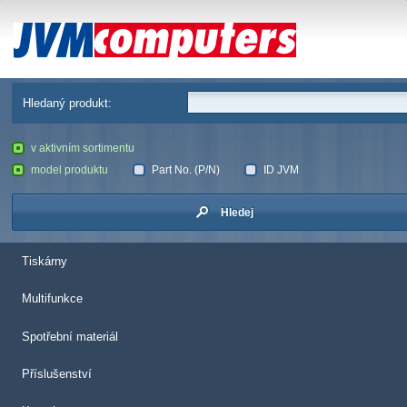
JVM Computers
Hledaný produkt:
v aktivním sortimentu
model produktu
Part No. (P/N)
ID JVM
Hledej
Tiskárny
Multifunkce
Spotřební materiál
Příslušenství