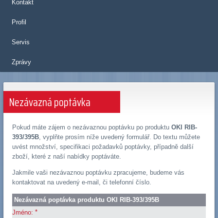
Kontakt
Profil
Servis
Zprávy
Nezávazná poptávka
Pokud máte zájem o nezávaznou poptávku po produktu
OKI RIB-
393/395B
, vyplňte prosím níže uvedený formulář. Do textu můžete
uvést množství, specifikaci požadavků poptávky, případně další
zboží, které z naší nabídky poptáváte.
Jakmile vaši nezávaznou poptávku zpracujeme, budeme vás
kontaktovat na uvedený e-mail, či telefonní číslo.
Nezávazná poptávka produktu OKI RIB-393/395B
*
Jméno: