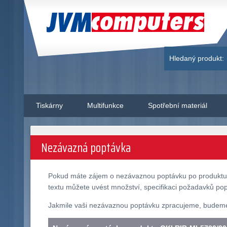
JVM Computers
Hledaný produkt:
Tiskárny
Multifunkce
Spotřební materiál
Nezávazná poptávka
Pokud máte zájem o nezávaznou poptávku po produkt
textu můžete uvést množství, specifikaci požadavků popt
Jakmile vaši nezávaznou poptávku zpracujeme, budeme v