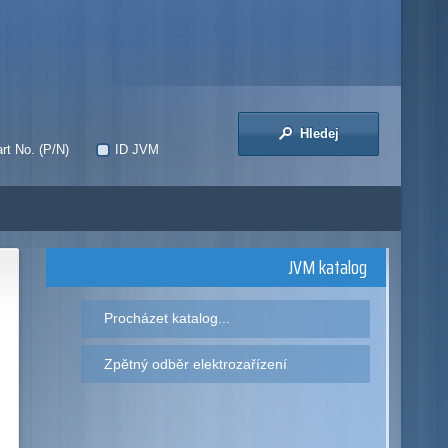
Hledej
rt No. (P/N)
ID JVM
JVM katalog
Procházet katalog...
Zpětný odběr elektrozařízení