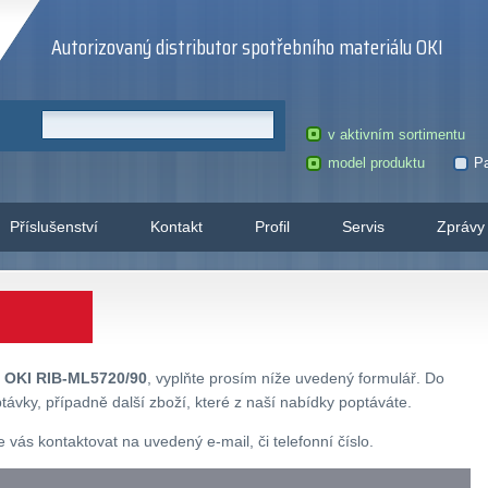
Autorizovaný distributor spotřebního materiálu OKI
v aktivním sortimentu
model produktu
Pa
Příslušenství
Kontakt
Profil
Servis
Zprávy
u
OKI RIB-ML5720/90
, vyplňte prosím níže uvedený formulář. Do
ávky, případně další zboží, které z naší nabídky poptáváte.
ás kontaktovat na uvedený e-mail, či telefonní číslo.