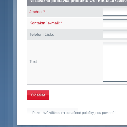
Nezávazná poptávka produktu OKI RIB-ML5720/90
*
Jméno:
*
Kontaktní e-mail:
Telefoní číslo:
Text:
Pozn.: hvězdičkou (*) označené položky jsou povinné!