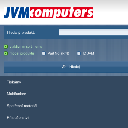
JVM Computers
Hledaný produkt:
v aktivním sortimentu
model produktu
Part No. (P/N)
ID JVM
Hledej
Tiskárny
Multifunkce
Spotřební materiál
Příslušenství