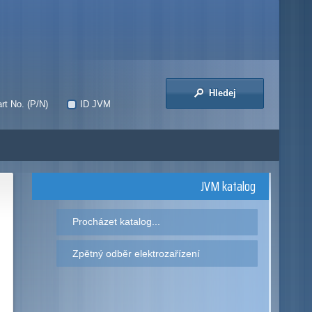
Hledej
rt No. (P/N)
ID JVM
JVM katalog
Procházet katalog...
Zpětný odběr elektrozařízení