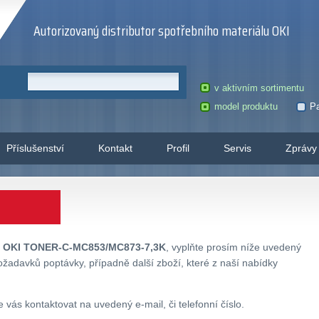
Autorizovaný distributor spotřebního materiálu OKI
v aktivním sortimentu
model produktu
Pa
Příslušenství
Kontakt
Profil
Servis
Zprávy
u
OKI TONER-C-MC853/MC873-7,3K
, vyplňte prosím níže uvedený
ožadavků poptávky, případně další zboží, které z naší nabídky
ás kontaktovat na uvedený e-mail, či telefonní číslo.