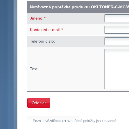
Nezávazná poptávka produktu OKI TONER-C-MC8
*
Jméno:
*
Kontaktní e-mail:
Telefoní číslo:
Text:
Pozn.: hvězdičkou (*) označené položky jsou povinné!