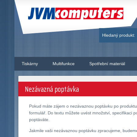
JVM Computers
Hledaný produkt:
Tiskárny
Multifunkce
Spotřební materiál
Nezávazná poptávka
Pokud máte zájem o nezávaznou poptávku po produkt
formulář. Do textu můžete uvést množství, specifikaci p
poptáváte.
Jakmile vaši nezávaznou poptávku zpracujeme, budeme v