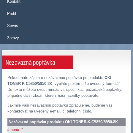
Kontakt
Profil
Servis
Zprávy
Nezávazná poptávka
Pokud máte zájem o nezávaznou poptávku po produktu
OKI
TONER-K-C5850/5950-8K
, vyplňte prosím níže uvedený formulář.
Do textu můžete uvést množství, specifikaci požadavků poptávky,
případně další zboží, které z naší nabídky poptáváte.
Jakmile vaši nezávaznou poptávku zpracujeme, budeme vás
kontaktovat na uvedený e-mail, či telefonní číslo.
Nezávazná poptávka produktu OKI TONER-K-C5850/5950-8K
*
Jméno: