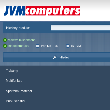
JVM Computers
Hledaný produkt:
v aktivním sortimentu
model produktu
Part No. (P/N)
ID JVM
Hledej
Tiskárny
Multifunkce
Spotřební materiál
Příslušenství