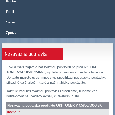
Kontakt
Profil
Servis
Zprávy
Nezávazná poptávka
Pokud máte zájem o nezávaznou poptávku po produktu
OKI
TONER-Y-C5850/5950-6K
, vyplňte prosím níže uvedený formulář.
Do textu můžete uvést množství, specifikaci požadavků poptávky,
případně další zboží, které z naší nabídky poptáváte.
Jakmile vaši nezávaznou poptávku zpracujeme, budeme vás
kontaktovat na uvedený e-mail, či telefonní číslo.
Nezávazná poptávka produktu OKI TONER-Y-C5850/5950-6K
*
Jméno: