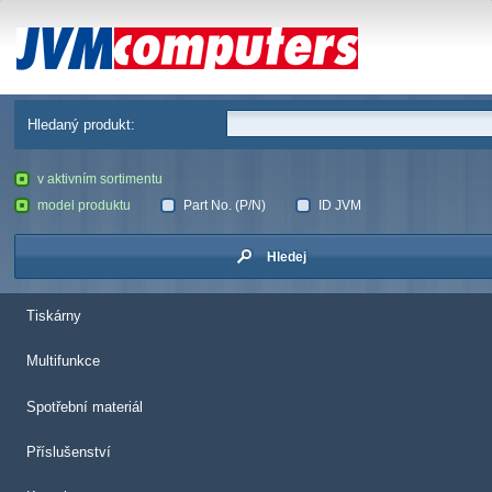
JVM Computers
Hledaný produkt:
v aktivním sortimentu
model produktu
Part No. (P/N)
ID JVM
Hledej
Tiskárny
Multifunkce
Spotřební materiál
Příslušenství