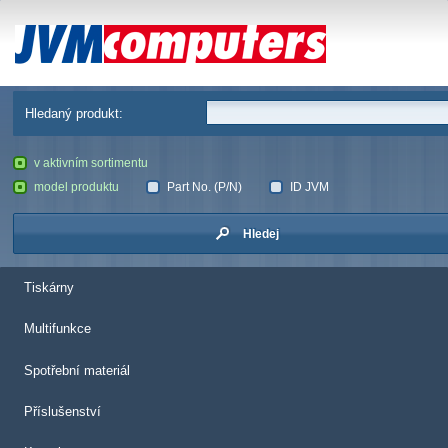
JVM Computers
Hledaný produkt:
v aktivním sortimentu
model produktu
Part No. (P/N)
ID JVM
Hledej
Tiskárny
Multifunkce
Spotřební materiál
Příslušenství