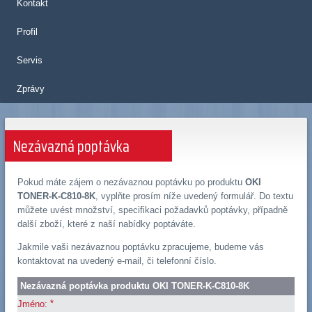
Kontakt
Profil
Servis
Zprávy
Nezávazná poptávka
Pokud máte zájem o nezávaznou poptávku po produktu
OKI
TONER-K-C810-8K
, vyplňte prosím níže uvedený formulář. Do textu
můžete uvést množství, specifikaci požadavků poptávky, případně
další zboží, které z naší nabídky poptáváte.
Jakmile vaši nezávaznou poptávku zpracujeme, budeme vás
kontaktovat na uvedený e-mail, či telefonní číslo.
Nezávazná poptávka produktu OKI TONER-K-C810-8K
*
Jméno: