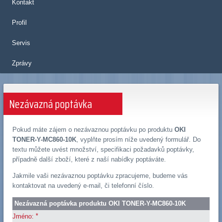
Kontakt
Profil
Servis
Zprávy
Nezávazná poptávka
Pokud máte zájem o nezávaznou poptávku po produktu
OKI
TONER-Y-MC860-10K
, vyplňte prosím níže uvedený formulář. Do
textu můžete uvést množství, specifikaci požadavků poptávky,
případně další zboží, které z naší nabídky poptáváte.
Jakmile vaši nezávaznou poptávku zpracujeme, budeme vás
kontaktovat na uvedený e-mail, či telefonní číslo.
Nezávazná poptávka produktu OKI TONER-Y-MC860-10K
*
Jméno: