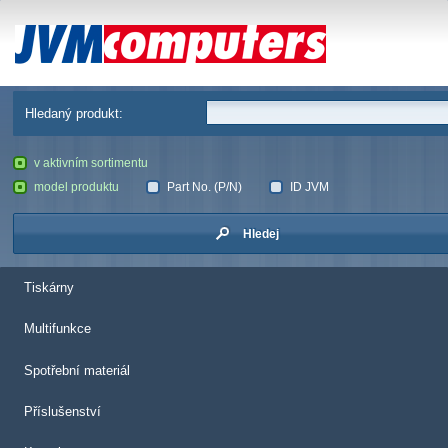
JVM Computers
Hledaný produkt:
v aktivním sortimentu
model produktu
Part No. (P/N)
ID JVM
Hledej
Tiskárny
Multifunkce
Spotřební materiál
Příslušenství