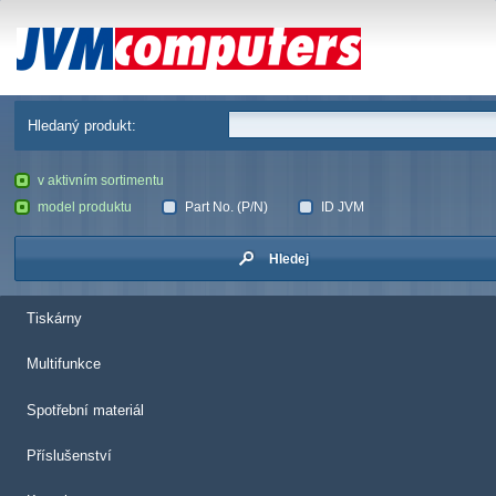
JVM Computers
Hledaný produkt:
v aktivním sortimentu
model produktu
Part No. (P/N)
ID JVM
Hledej
Tiskárny
Multifunkce
Spotřební materiál
Příslušenství