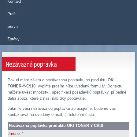
Kontakt
Profil
Servis
Zprávy
Nezávazná poptávka
Pokud máte zájem o nezávaznou poptávku po produktu
OKI
TONER-Y-C910
, vyplňte prosím níže uvedený formulář. Do textu
můžete uvést množství, specifikaci požadavků poptávky, případně
další zboží, které z naší nabídky poptáváte.
Jakmile vaši nezávaznou poptávku zpracujeme, budeme vás
kontaktovat na uvedený e-mail, či telefonní číslo.
Nezávazná poptávka produktu OKI TONER-Y-C910
*
Jméno: