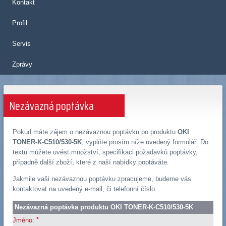
Kontakt
Profil
Servis
Zprávy
Nezávazná poptávka
Pokud máte zájem o nezávaznou poptávku po produktu
OKI
TONER-K-C510/530-5K
, vyplňte prosím níže uvedený formulář. Do
textu můžete uvést množství, specifikaci požadavků poptávky,
případně další zboží, které z naší nabídky poptáváte.
Jakmile vaši nezávaznou poptávku zpracujeme, budeme vás
kontaktovat na uvedený e-mail, či telefonní číslo.
Nezávazná poptávka produktu OKI TONER-K-C510/530-5K
*
Jméno: