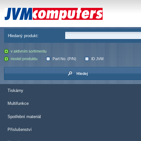
JVM Computers
Hledaný produkt:
v aktivním sortimentu
model produktu
Part No. (P/N)
ID JVM
Hledej
Tiskárny
Multifunkce
Spotřební materiál
Příslušenství