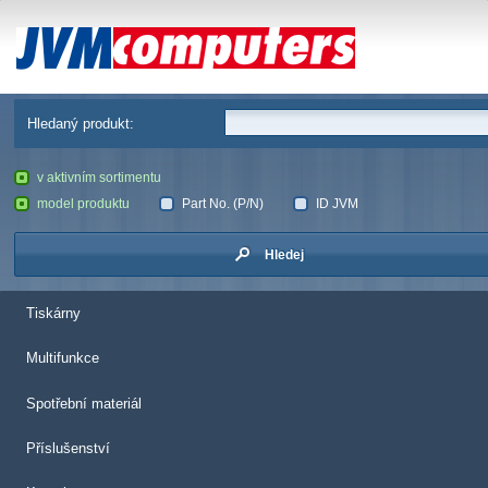
JVM Computers
Hledaný produkt:
v aktivním sortimentu
model produktu
Part No. (P/N)
ID JVM
Hledej
Tiskárny
Multifunkce
Spotřební materiál
Příslušenství