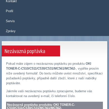
Kontakt
Profil
Servis
Zprávy
Nezávazná poptávka
Pokud máte zájem o nezávaznou poptávku po produktu
OKI
TONER-C-C510/C511/C530/C531/MC561/MC562-
, vyplňte prosím
níže uvedený formulář. Do textu můžete uvést množství, specifikaci
požadavků poptávky, případně další zboží, které z naší nabídky
poptáváte.
Jakmile vaši nezávaznou poptávku zpracujeme, budeme vás
kontaktovat na uvedený e-mail, či telefonní číslo.
Nezávazná poptávka produktu OKI TONER-C-
C510/C511/C530/C531/MC561/MC562-