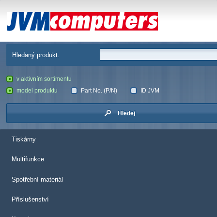
JVM Computers
Hledaný produkt:
v aktivním sortimentu
model produktu
Part No. (P/N)
ID JVM
Hledej
Tiskárny
Multifunkce
Spotřební materiál
Příslušenství