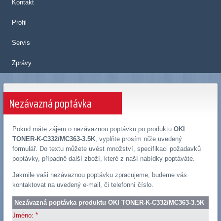
Kontakt
Profil
Servis
Zprávy
Nezávazná poptávka
Pokud máte zájem o nezávaznou poptávku po produktu
OKI
TONER-K-C332/MC363-3.5K
, vyplňte prosím níže uvedený
formulář. Do textu můžete uvést množství, specifikaci požadavků
poptávky, případně další zboží, které z naší nabídky poptáváte.
Jakmile vaši nezávaznou poptávku zpracujeme, budeme vás
kontaktovat na uvedený e-mail, či telefonní číslo.
Nezávazná poptávka produktu OKI TONER-K-C332/MC363-3.5K
*
Jméno: