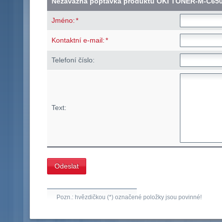
Nezávazná poptávka produktu OKI TONER-M-C65
*
Jméno:
*
Kontaktní e-mail:
Telefoní číslo:
Text:
Pozn.: hvězdičkou (*) označené položky jsou povinné!