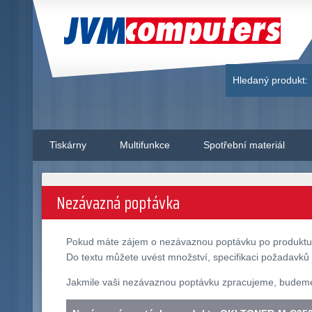
JVM Computers
Hledaný produkt:
Tiskárny
Multifunkce
Spotřební materiál
Nezávazná poptávka
Pokud máte zájem o nezávaznou poptávku po produkt
Do textu můžete uvést množství, specifikaci požadavků 
Jakmile vaši nezávaznou poptávku zpracujeme, budeme v