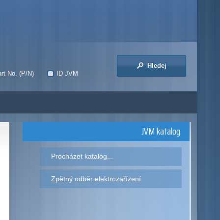
Hledej
rt No. (P/N)
ID JVM
JVM katalog
Procházet katalog...
Zpětný odběr elektrozařízení