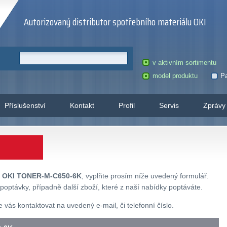
Autorizovaný distributor spotřebního materiálu OKI
v aktivním sortimentu
model produktu
Pa
Příslušenství
Kontakt
Profil
Servis
Zprávy
u
OKI TONER-M-C650-6K
, vyplňte prosím níže uvedený formulář.
poptávky, případně další zboží, které z naší nabídky poptáváte.
ás kontaktovat na uvedený e-mail, či telefonní číslo.