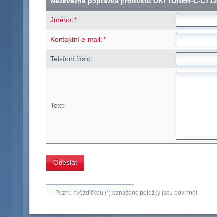
Nezávazná poptávka produktu OKI TONER-C-C712
*
Jméno:
*
Kontaktní e-mail:
Telefoní číslo:
Text:
Pozn.: hvězdičkou (*) označené položky jsou povinné!