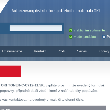
Autorizovaný distributor spotřebního materiálu OKI
v aktivním sortimentu
model produktu
Pa
Příslušenství
Kontakt
Profil
Servis
Zprávy
u
OKI TONER-C-C712-11,5K
, vyplňte prosím níže uvedený formulář.
poptávky, případně další zboží, které z naší nabídky poptáváte.
ás kontaktovat na uvedený e-mail, či telefonní číslo.