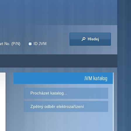
Hledej
rt No. (P/N)
ID JVM
JVM katalog
Procházet katalog...
Zpětný odběr elektrozařízení