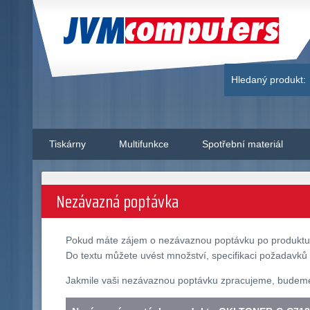
JVM Computers
Hledaný produkt:
Tiskárny
Multifunkce
Spotřební materiál
Nezávazná poptávka
Pokud máte zájem o nezávaznou poptávku po produkt
Do textu můžete uvést množství, specifikaci požadavků 
Jakmile vaši nezávaznou poptávku zpracujeme, budeme v