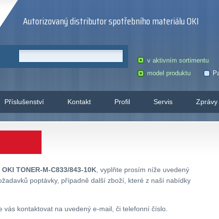
Autorizovaný distributor spotřebního materiálu OKI
v aktivním sortimentu
model produktu
Pa
Příslušenství
Kontakt
Profil
Servis
Zprávy
u
OKI TONER-M-C833/843-10K
, vyplňte prosím níže uvedený
ožadavků poptávky, případně další zboží, které z naší nabídky
ás kontaktovat na uvedený e-mail, či telefonní číslo.