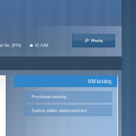
Hledej
rt No. (P/N)
ID JVM
JVM katalog
Procházet katalog...
Zpětný odběr elektrozařízení