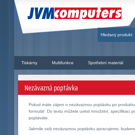
JVM Computers
Hledaný produkt:
Tiskárny
Multifunkce
Spotřební materiál
Nezávazná poptávka
Pokud máte zájem o nezávaznou poptávku po produkt
formulář. Do textu můžete uvést množství, specifikaci p
poptáváte.
Jakmile vaši nezávaznou poptávku zpracujeme, budeme v