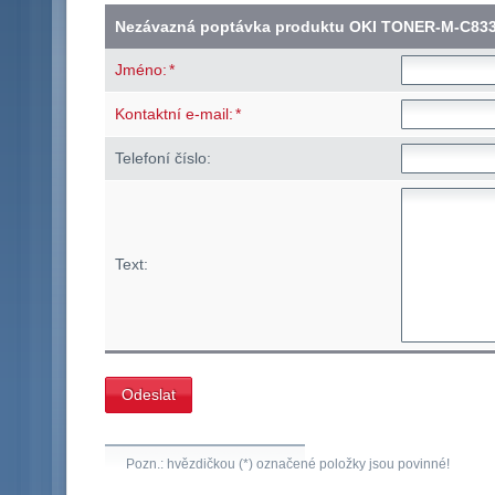
Nezávazná poptávka produktu OKI TONER-M-C833
*
Jméno:
*
Kontaktní e-mail:
Telefoní číslo:
Text:
Pozn.: hvězdičkou (*) označené položky jsou povinné!