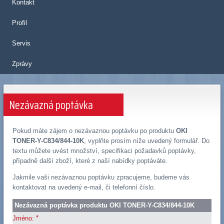
Kontakt
Profil
Servis
Zprávy
Nezávazná poptávka
Pokud máte zájem o nezávaznou poptávku po produktu
OKI
TONER-Y-C834/844-10K
, vyplňte prosím níže uvedený formulář. Do
textu můžete uvést množství, specifikaci požadavků poptávky,
případně další zboží, které z naší nabídky poptáváte.
Jakmile vaši nezávaznou poptávku zpracujeme, budeme vás
kontaktovat na uvedený e-mail, či telefonní číslo.
Nezávazná poptávka produktu OKI TONER-Y-C834/844-10K
*
Jméno: