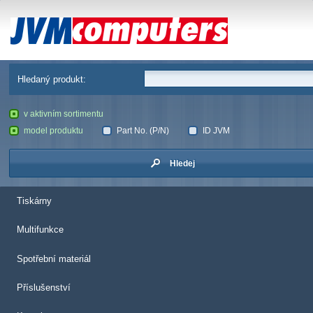
JVM Computers
Hledaný produkt:
v aktivním sortimentu
model produktu
Part No. (P/N)
ID JVM
Hledej
Tiskárny
Multifunkce
Spotřební materiál
Příslušenství