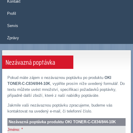
Kontakt
Profil
Servis
Zprávy
Nezávazná poptávka
Pokud máte zájem o nezávaznou poptávku po produktu
OKI
TONER-C-C834/844-10K
, vyplňte prosím níže uvedený formulář. Do
textu můžete uvést množství, specifikaci požadavků poptávky,
případně další zboží, které z naší nabídky poptáváte.
Jakmile vaši nezávaznou poptávku zpracujeme, budeme vás
kontaktovat na uvedený e-mail, či telefonní číslo.
Nezávazná poptávka produktu OKI TONER-C-C834/844-10K
*
Jméno: