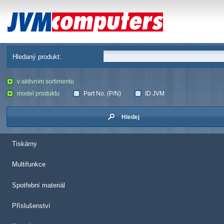
JVM Computers
Hledaný produkt:
v aktivním sortimentu
model produktu
Part No. (P/N)
ID JVM
Hledej
Tiskárny
Multifunkce
Spotřební materiál
Příslušenství