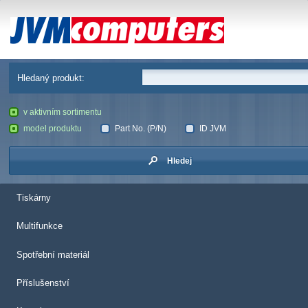
JVM Computers
Hledaný produkt:
v aktivním sortimentu
model produktu
Part No. (P/N)
ID JVM
Hledej
Tiskárny
Multifunkce
Spotřební materiál
Příslušenství