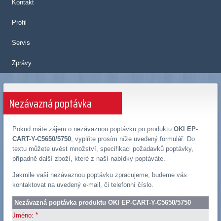
Kontakt
Profil
Servis
Zprávy
Nezávazná poptávka
Pokud máte zájem o nezávaznou poptávku po produktu
OKI EP-
CART-Y-C5650/5750
, vyplňte prosím níže uvedený formulář. Do
textu můžete uvést množství, specifikaci požadavků poptávky,
případně další zboží, které z naší nabídky poptáváte.
Jakmile vaši nezávaznou poptávku zpracujeme, budeme vás
kontaktovat na uvedený e-mail, či telefonní číslo.
Nezávazná poptávka produktu OKI EP-CART-Y-C5650/5750
*
Jméno: