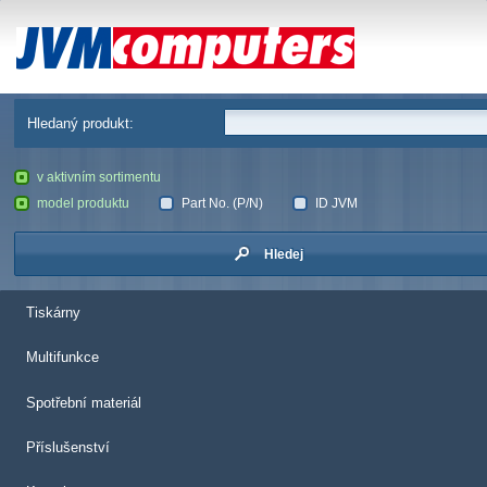
JVM Computers
Hledaný produkt:
v aktivním sortimentu
model produktu
Part No. (P/N)
ID JVM
Hledej
Tiskárny
Multifunkce
Spotřební materiál
Příslušenství