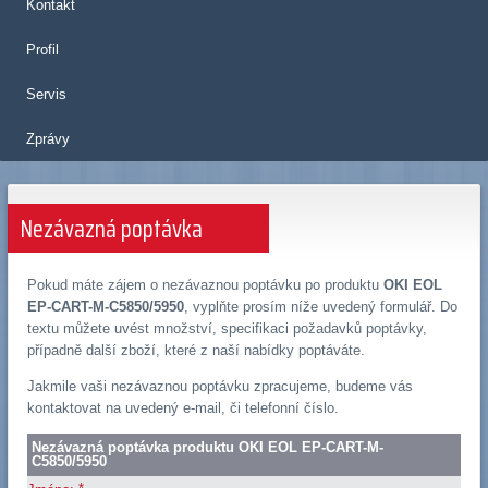
Kontakt
Profil
Servis
Zprávy
Nezávazná poptávka
Pokud máte zájem o nezávaznou poptávku po produktu
OKI EOL
EP-CART-M-C5850/5950
, vyplňte prosím níže uvedený formulář. Do
textu můžete uvést množství, specifikaci požadavků poptávky,
případně další zboží, které z naší nabídky poptáváte.
Jakmile vaši nezávaznou poptávku zpracujeme, budeme vás
kontaktovat na uvedený e-mail, či telefonní číslo.
Nezávazná poptávka produktu OKI EOL EP-CART-M-
C5850/5950