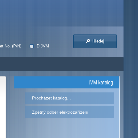
Hledej
rt No. (P/N)
ID JVM
JVM katalog
Procházet katalog...
Zpětný odběr elektrozařízení