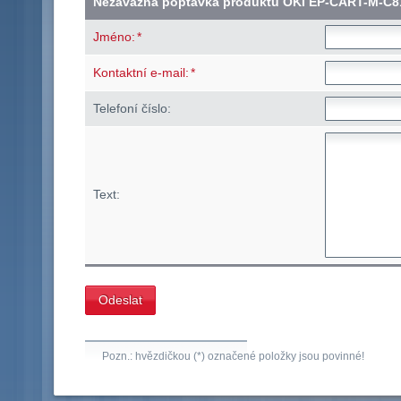
Nezávazná poptávka produktu OKI EP-CART-M-C8
*
Jméno:
*
Kontaktní e-mail:
Telefoní číslo:
Text:
Pozn.: hvězdičkou (*) označené položky jsou povinné!