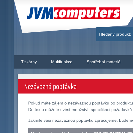
JVM Computers
Hledaný produkt:
Tiskárny
Multifunkce
Spotřební materiál
Nezávazná poptávka
Pokud máte zájem o nezávaznou poptávku po produkt
Do textu můžete uvést množství, specifikaci požadavků 
Jakmile vaši nezávaznou poptávku zpracujeme, budeme v