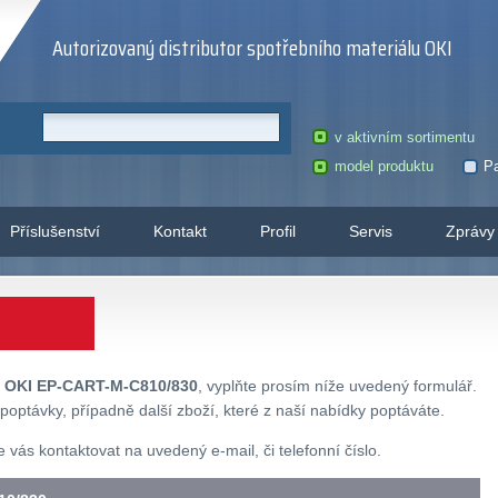
Autorizovaný distributor spotřebního materiálu OKI
v aktivním sortimentu
model produktu
Pa
Příslušenství
Kontakt
Profil
Servis
Zprávy
u
OKI EP-CART-M-C810/830
, vyplňte prosím níže uvedený formulář.
poptávky, případně další zboží, které z naší nabídky poptáváte.
ás kontaktovat na uvedený e-mail, či telefonní číslo.