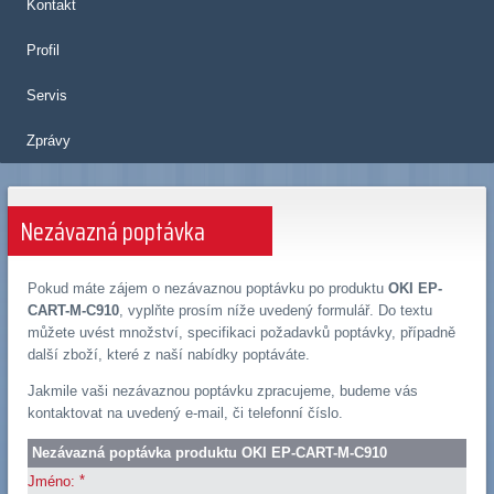
Kontakt
Profil
Servis
Zprávy
Nezávazná poptávka
Pokud máte zájem o nezávaznou poptávku po produktu
OKI EP-
CART-M-C910
, vyplňte prosím níže uvedený formulář. Do textu
můžete uvést množství, specifikaci požadavků poptávky, případně
další zboží, které z naší nabídky poptáváte.
Jakmile vaši nezávaznou poptávku zpracujeme, budeme vás
kontaktovat na uvedený e-mail, či telefonní číslo.
Nezávazná poptávka produktu OKI EP-CART-M-C910
*
Jméno: