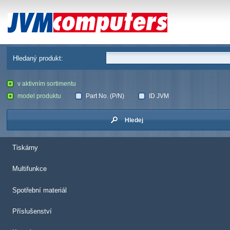
JVM Computers
Hledaný produkt:
v aktivním sortimentu
model produktu
Part No. (P/N)
ID JVM
Hledej
Tiskárny
Multifunkce
Spotřební materiál
Příslušenství