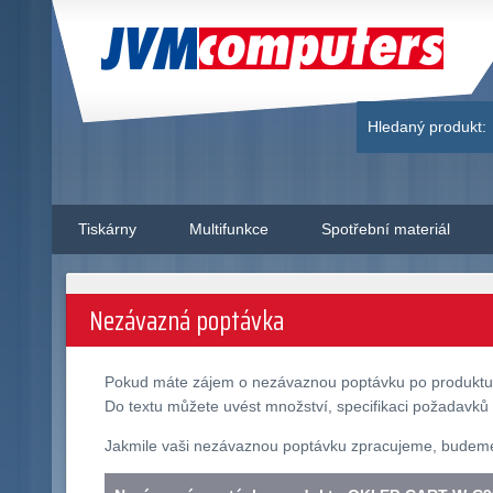
JVM Computers
Hledaný produkt:
Tiskárny
Multifunkce
Spotřební materiál
Nezávazná poptávka
Pokud máte zájem o nezávaznou poptávku po produkt
Do textu můžete uvést množství, specifikaci požadavků 
Jakmile vaši nezávaznou poptávku zpracujeme, budeme v