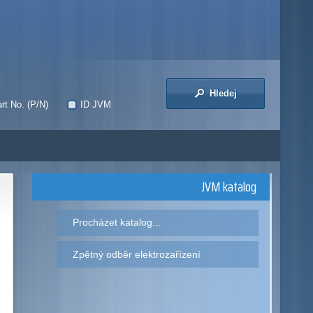
Hledej
rt No. (P/N)
ID JVM
JVM katalog
Procházet katalog...
Zpětný odběr elektrozařízení