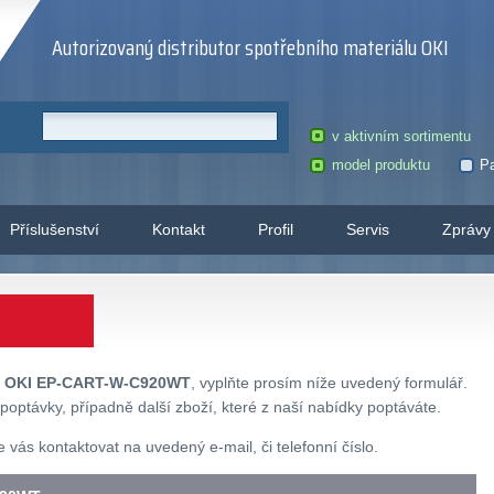
Autorizovaný distributor spotřebního materiálu OKI
v aktivním sortimentu
model produktu
Pa
Příslušenství
Kontakt
Profil
Servis
Zprávy
u
OKI EP-CART-W-C920WT
, vyplňte prosím níže uvedený formulář.
poptávky, případně další zboží, které z naší nabídky poptáváte.
ás kontaktovat na uvedený e-mail, či telefonní číslo.