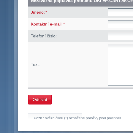
Nezávazná poptávka produktu OKI EP-CART-W-C
*
Jméno:
*
Kontaktní e-mail:
Telefoní číslo:
Text:
Pozn.: hvězdičkou (*) označené položky jsou povinné!