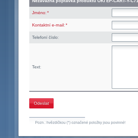
Nezávazná poptávka produktu OKI EP-CART-Y-C7
*
Jméno:
*
Kontaktní e-mail:
Telefoní číslo:
Text:
Pozn.: hvězdičkou (*) označené položky jsou povinné!