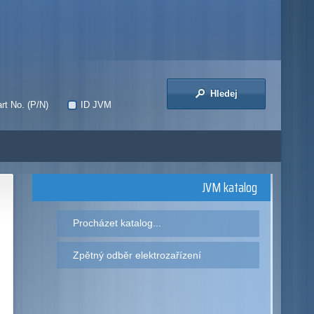
Hledej
rt No. (P/N)
ID JVM
JVM katalog
Procházet katalog...
Zpětný odběr elektrozařízení