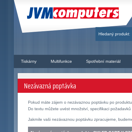
JVM Computers
Hledaný produkt:
Tiskárny
Multifunkce
Spotřební materiál
Nezávazná poptávka
Pokud máte zájem o nezávaznou poptávku po produkt
Do textu můžete uvést množství, specifikaci požadavků 
Jakmile vaši nezávaznou poptávku zpracujeme, budeme v