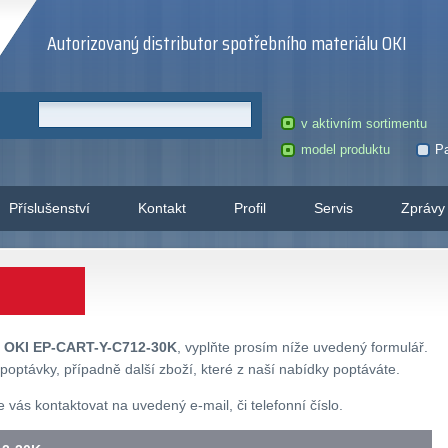
Autorizovaný distributor spotřebního materiálu OKI
v aktivním sortimentu
model produktu
Pa
Příslušenství
Kontakt
Profil
Servis
Zprávy
u
OKI EP-CART-Y-C712-30K
, vyplňte prosím níže uvedený formulář.
poptávky, případně další zboží, které z naší nabídky poptáváte.
ás kontaktovat na uvedený e-mail, či telefonní číslo.