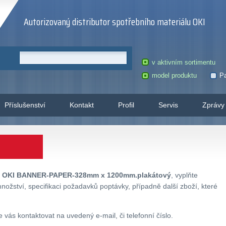
Autorizovaný distributor spotřebního materiálu OKI
v aktivním sortimentu
model produktu
Pa
Příslušenství
Kontakt
Profil
Servis
Zprávy
u
OKI BANNER-PAPER-328mm x 1200mm.plakátový
, vyplňte
ožství, specifikaci požadavků poptávky, případně další zboží, které
ás kontaktovat na uvedený e-mail, či telefonní číslo.