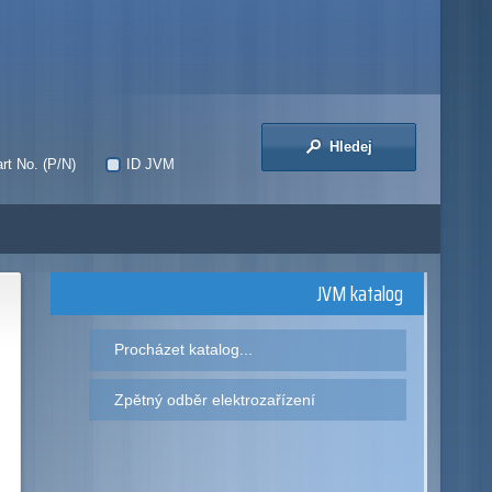
Hledej
rt No. (P/N)
ID JVM
JVM katalog
Procházet katalog...
Zpětný odběr elektrozařízení