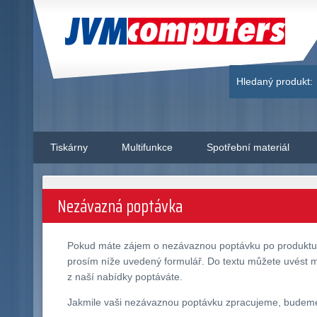
JVM Computers
Hledaný produkt:
Tiskárny
Multifunkce
Spotřební materiál
Nezávazná poptávka
Pokud máte zájem o nezávaznou poptávku po produkt
prosím níže uvedený formulář. Do textu můžete uvést mn
z naší nabídky poptáváte.
Jakmile vaši nezávaznou poptávku zpracujeme, budeme v