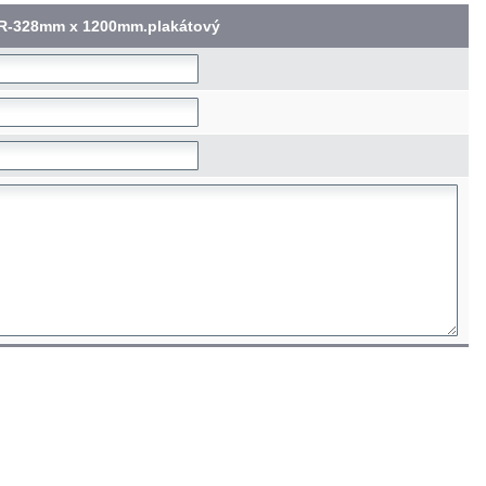
R-328mm x 1200mm.plakátový