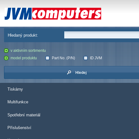
JVM Computers
Hledaný produkt:
v aktivním sortimentu
model produktu
Part No. (P/N)
ID JVM
Hledej
Tiskárny
Multifunkce
Spotřební materiál
Příslušenství