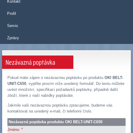
Kontakt
Profil
Servis
Zprávy
Nezávazná poptávka
Pokud máte zájem o nezávaznou poptávku po produktu
OKI BELT-
UNIT-C650
, vyplňte prosím níže uvedený formulář. Do textu můžete
uvést množství, specifikaci požadavků poptávky, případně další
zboží, které z naší nabídky poptáváte.
Jakmile vaši nezávaznou poptávku zpracujeme, budeme vás
kontaktovat na uvedený e-mail, či telefonní číslo.
Nezávazná poptávka produktu OKI BELT-UNIT-C650
*
Jméno: