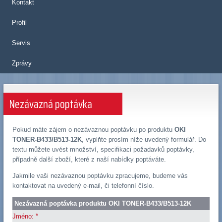
Kontakt
Profil
Servis
Zprávy
Nezávazná poptávka
Pokud máte zájem o nezávaznou poptávku po produktu
OKI
TONER-B433/B513-12K
, vyplňte prosím níže uvedený formulář. Do
textu můžete uvést množství, specifikaci požadavků poptávky,
případně další zboží, které z naší nabídky poptáváte.
Jakmile vaši nezávaznou poptávku zpracujeme, budeme vás
kontaktovat na uvedený e-mail, či telefonní číslo.
Nezávazná poptávka produktu OKI TONER-B433/B513-12K
*
Jméno: