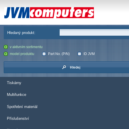
JVM Computers
Hledaný produkt:
v aktivním sortimentu
model produktu
Part No. (P/N)
ID JVM
Hledej
Tiskárny
Multifunkce
Spotřební materiál
Příslušenství