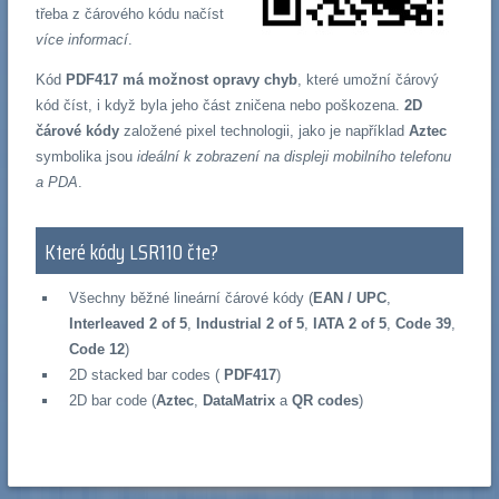
třeba z čárového kódu načíst
více informací
.
Kód
PDF417 má možnost opravy chyb
, které umožní čárový
kód číst, i když byla jeho část zničena nebo poškozena.
2D
čárové kódy
založené pixel technologii, jako je například
Aztec
symbolika jsou
ideální k zobrazení na displeji mobilního telefonu
a PDA
.
Které kódy LSR110 čte?
Všechny běžné lineární čárové kódy (
EAN / UPC
,
Interleaved 2 of 5
,
Industrial 2 of 5
,
IATA 2 of 5
,
Code 39
,
Code 12
)
2D stacked bar codes (
PDF417
)
2D bar code (
Aztec
,
DataMatrix
a
QR codes
)