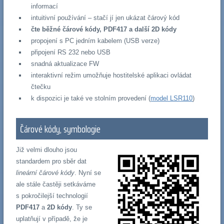
informací
intuitivní používání – stačí jí jen ukázat čárový kód
čte běžné čárové kódy, PDF417 a další 2D kódy
propojení s PC jedním kabelem (USB verze)
připojení RS 232 nebo USB
snadná aktualizace FW
interaktivní režim umožňuje hostitelské aplikaci ovládat
čtečku
k dispozici je také ve stolním provedení (
model LSR110
)
Čárové kódy, symbologie
Již velmi dlouho jsou
standardem pro sběr dat
lineární čárové kódy
. Nyní se
ale stále častěji setkáváme
s pokročilejší technologií
PDF417
a
2D kódy
. Ty se
uplatňují v případě, že je