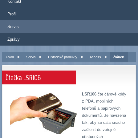
Kontakt
Profil
Servis
Zprávy
Úvod
Servis
Historické produkty
Access
článek
Čtečka LSR106
LSR106
čte čárové kódy
z PDA, mobilních
telefonů a papírových
dokumentů. Je navržena
tak, aby se dala snadno
začlenit do veřejně
přístupných