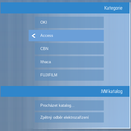
Kategorie
OKI
Access
CBN
Ithaca
FUJIFILM
JVM katalog
Procházet katalog...
Zpětný odběr elektrozařízení