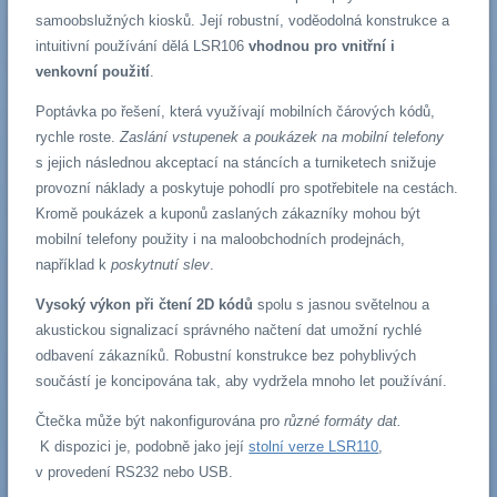
samoobslužných kiosků. Její robustní, voděodolná konstrukce a
intuitivní používání dělá LSR106
vhodnou pro vnitřní i
venkovní použití
.
Poptávka po řešení, která využívají mobilních čárových kódů,
rychle roste.
Zaslání vstupenek a poukázek na mobilní telefony
s jejich následnou akceptací na stáncích a turniketech snižuje
provozní náklady a poskytuje pohodlí pro spotřebitele na cestách.
Kromě poukázek a kuponů zaslaných zákazníky mohou být
mobilní telefony použity i na maloobchodních prodejnách,
například k
poskytnutí slev
.
Vysoký výkon při čtení 2D kódů
spolu s jasnou světelnou a
akustickou signalizací správného načtení dat umožní rychlé
odbavení zákazníků. Robustní konstrukce bez pohyblivých
součástí je koncipována tak, aby vydržela mnoho let používání.
Čtečka může být nakonfigurována pro
různé formáty dat.
K dispozici je, podobně jako její
stolní verze LSR110
,
v provedení RS232 nebo USB.