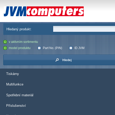
JVM Computers
Hledaný produkt:
v aktivním sortimentu
model produktu
Part No. (P/N)
ID JVM
Hledej
Tiskárny
Multifunkce
Spotřební materiál
Příslušenství