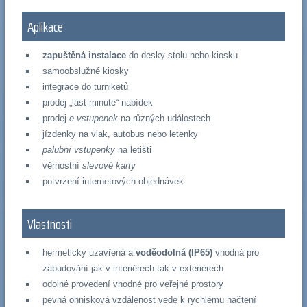
Aplikace
zapuštěná instalace
do desky stolu nebo kiosku
samoobslužné kiosky
integrace do turniketů
prodej „last minute“ nabídek
prodej
e-vstupenek
na různých událostech
jízdenky na vlak, autobus nebo letenky
palubní vstupenky
na letišti
věrnostní
slevové karty
potvrzení internetových objednávek
Vlastnosti
hermeticky uzavřená a
voděodolná (IP65)
vhodná pro
zabudování jak v interiérech tak v exteriérech
odolné provedení vhodné pro veřejné prostory
pevná ohnisková vzdálenost vede k rychlému načtení