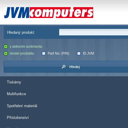
JVM Computers
Hledaný produkt:
v aktivním sortimentu
model produktu
Part No. (P/N)
ID JVM
Hledej
Tiskárny
Multifunkce
Spotřební materiál
Příslušenství