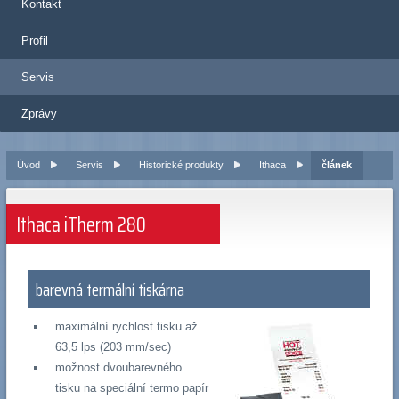
Kontakt
Profil
Servis
Zprávy
Úvod
Servis
Historické produkty
Ithaca
článek
Ithaca iTherm 280
barevná termální tiskárna
maximální rychlost tisku až
63,5 lps (203 mm/sec)
možnost dvoubarevného
tisku na speciální termo papír