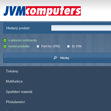
JVM Computers
Hledaný produkt:
v aktivním sortimentu
model produktu
Part No. (P/N)
ID JVM
Hledej
Tiskárny
Multifunkce
Spotřební materiál
Příslušenství