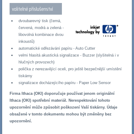
volitelné příslušenství
dvoubarevný tisk (černá,
červená, modrá a zelená -
libovolná kombinace dvou
inkoustů)
automatické odřezávání papíru - Auto Cutter
velmi hlasitá akustická signalizace - Buzzer (slyšitelná i v
hlučných provozech)
polička z nerezavějící oceli, pro ještě bezpečnější umístění
tiskárny
signalizace docházejícího papíru - Paper Low Sensor
Firma Ithaca (OKI) doporučuje používat jenom originální
Ithaca (OKI) spotřební materiál. Nerespektování tohoto
upozornění může způsobit poškození Vaší tiskárny. Údaje
obsažené v tomto dokumentu mohou být změněny bez
upozornění.