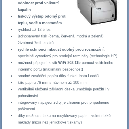
odolnost proti vniknutí
kapalin
tiskový výstup odolný proti
teplu, vodě a mastnotám
rychlost až 12.5 lps
jednobarevný tisk (černá, červená, modrá a zelená)
životnost 7mil. znaků
rychle schnoucí inkoust odolný proti rozmazání
,
specielně vytvořený pro prodejní terminály (technologie HP)
možnost připojení k síti
WiFi 802.11b
pomocí volitelného
interního portu (maximální bezpečnost)
snadné zavádění papíru díky funkci Insta-Load®
šíře papíru 76 mm s návinem až 100 mm
vertikálně uložená základní deska umožňuje použití i v
pohostinství
integrovaný napájecí zdroj je chráněn proti případnému
poškození
díky možnosti tisku na recyklovaný papír - velmi nízké
náklady (nižší než jehličkové tiskárny)