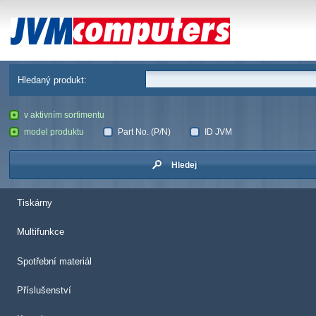
JVM Computers
Hledaný produkt:
v aktivním sortimentu
model produktu
Part No. (P/N)
ID JVM
Hledej
Tiskárny
Multifunkce
Spotřební materiál
Příslušenství