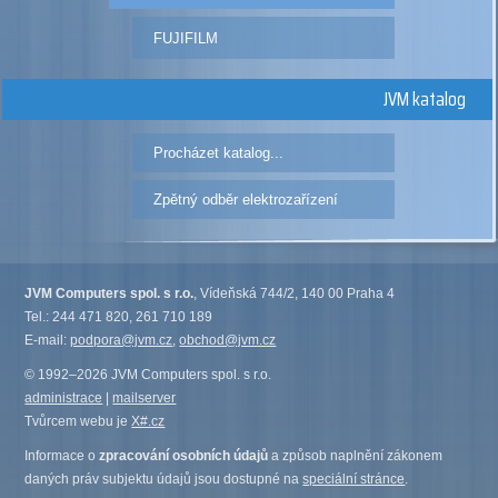
FUJIFILM
JVM katalog
Procházet katalog...
Zpětný odběr elektrozařízení
JVM Computers spol. s r.o.
, Vídeňská 744/2, 140 00 Praha 4
Tel.: 244 471 820, 261 710 189
E-mail:
podpora@jvm.cz
,
obchod@jvm.cz
© 1992–2026 JVM Computers spol. s r.o.
administrace
|
mailserver
Tvůrcem webu je
X#.cz
Informace o
zpracování osobních údajů
a způsob naplnění zákonem
daných práv subjektu údajů jsou dostupné na
speciální stránce
.