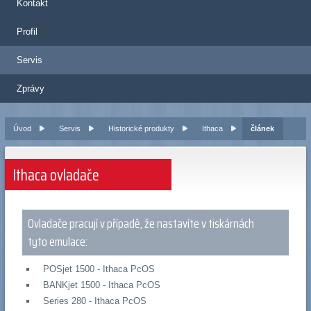
Kontakt
Profil
Servis
Zprávy
Úvod
Servis
Historické produkty
Ithaca
článek
Ithaca ovladače
Ovladače pracují v případě, že nastavíte v tiskárnách
tyto emulace:
POSjet 1500 - Ithaca PcOS
BANKjet 1500 - Ithaca PcOS
Series 280 - Ithaca PcOS