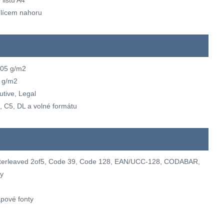
listů A4
ů lícem nahoru
105 g/m2
 g/m2
utive, Legal
 C5, DL a volné formátu
terleaved 2of5, Code 39, Code 128, EAN/UCC-128, CODABAR,
y
apové fonty