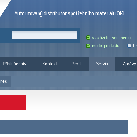
Autorizovaný distributor spotřebního materiálu OKI
v aktivním sortimentu
model produktu
Pa
Příslušenství
Kontakt
Profil
Servis
Zprávy
ánek