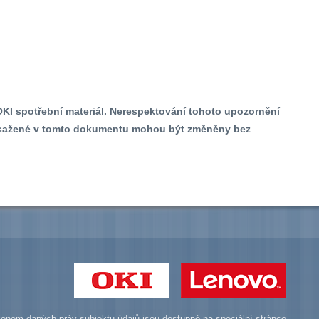
OKI spotřební materiál. Nerespektování tohoto upozornění
obsažené v tomto dokumentu mohou být změněny bez
onem daných práv subjektu údajů jsou dostupné na
speciální stránce
.