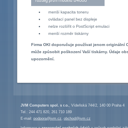
menší kapacita toneru
ovládací panel bez displeje
nelze rozšířit o PostScript emulaci
menší rozměr tiskárny
Firma OKI doporučuje používat jenom originální 
může způsobit poškození Vaší tiskárny. Údaje 
upozornění.
JVM Computers spol. s r.o.
, Vídeňská 744/2, 140 00 Praha 4
Tel.: 244 471 820, 261 710 189
E-mail:
podpora@jvm.cz
,
obchod@jvm.cz
Informace o
zpracování osobních údajů
a způsob naplnění zák