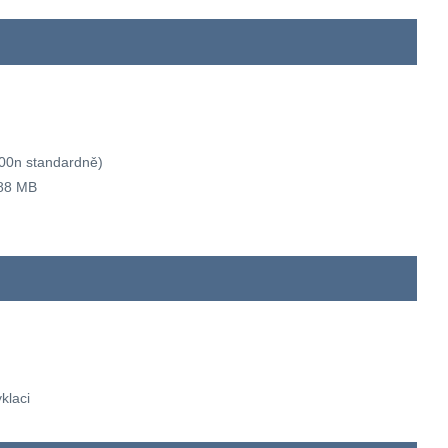
00n standardně)
288 MB
klaci