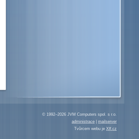
© 1992–2026 JVM Computers spol. s r.o.
administrace
|
mailserver
Tvůrcem webu je
X#.cz