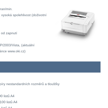
tran/min.
 a vysoká spolehlivost (doživotní
 od zapnutí
2003/Vista, (aktuální
ránce www.oki.cz)
píry nestandardních rozměrů a tloušťky
0 listů A4
100 listů A4