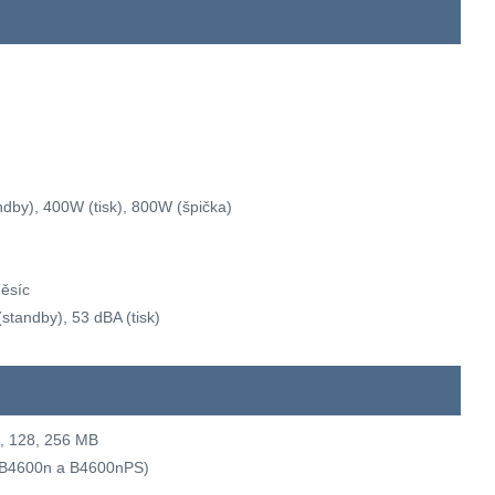
dby), 400W (tisk), 800W (špička)
ěsíc
standby), 53 dBA (tisk)
, 128, 256 MB
u B4600n a B4600nPS)