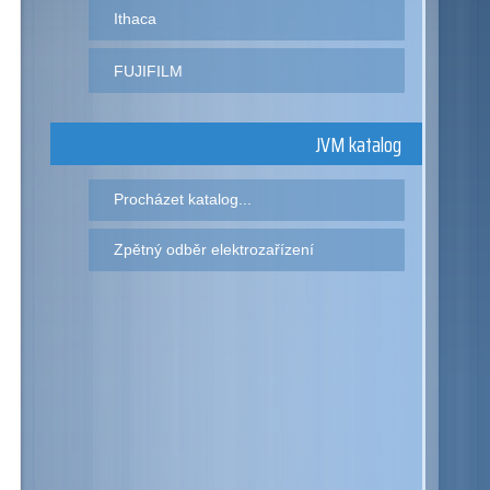
Ithaca
FUJIFILM
JVM katalog
Procházet katalog...
Zpětný odběr elektrozařízení