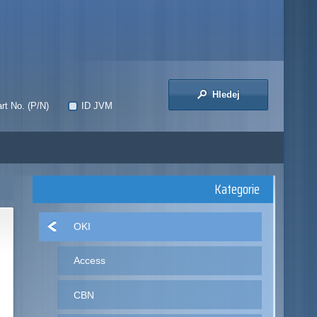
Hledej
rt No. (P/N)
ID JVM
Kategorie
OKI
Access
CBN