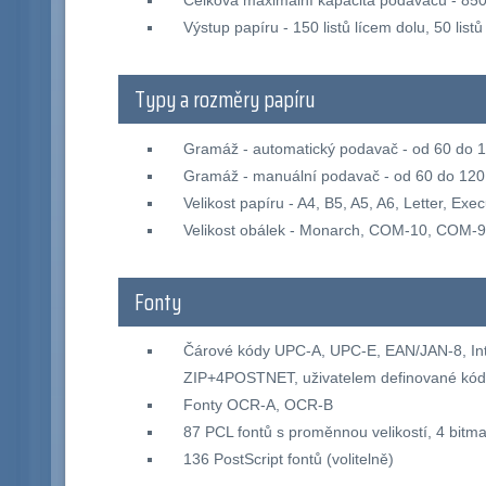
Celková maximální kapacita podavačů - 850 
Výstup papíru - 150 listů lícem dolu, 50 list
Typy a rozměry papíru
Gramáž - automatický podavač - od 60 do 
Gramáž - manuální podavač - od 60 do 120
Velikost papíru - A4, B5, A5, A6, Letter, Exec
Velikost obálek - Monarch, COM-10, COM-9,
Fonty
Čárové kódy UPC-A, UPC-E, EAN/JAN-8, In
ZIP+4POSTNET, uživatelem definované kód
Fonty OCR-A, OCR-B
87 PCL fontů s proměnnou velikostí, 4 bitm
136 PostScript fontů (volitelně)