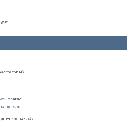
0nPS)
acitní toner)
ovou operaci
vou operaci
 provozní náklady