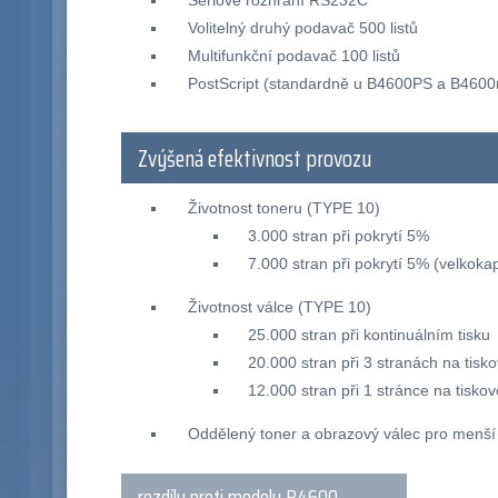
Sériové rozhraní RS232C
Volitelný druhý podavač 500 listů
Multifunkční podavač 100 listů
PostScript (standardně u B4600PS a B460
Zvýšená efektivnost provozu
Životnost toneru (TYPE 10)
3.000 stran při pokrytí 5%
7.000 stran při pokrytí 5% (velkokap
Životnost válce (TYPE 10)
25.000 stran při kontinuálním tisku
20.000 stran při 3 stranách na tisk
12.000 stran při 1 stránce na tisko
Oddělený toner a obrazový válec pro menší
rozdíly proti modelu B4600