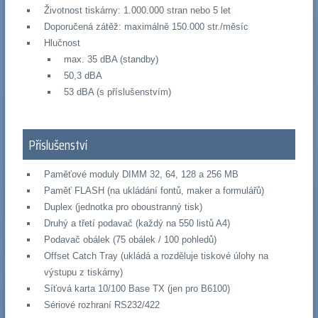
Životnost tiskárny: 1.000.000 stran nebo 5 let
Doporučená zátěž: maximálně 150.000 str./měsíc
Hlučnost
max. 35 dBA (standby)
50,3 dBA
53 dBA (s příslušenstvím)
Příslušenství
Paměťové moduly DIMM 32, 64, 128 a 256 MB
Paměť FLASH (na ukládání fontů, maker a formulářů)
Duplex (jednotka pro oboustranný tisk)
Druhý a třetí podavač (každý na 550 listů A4)
Podavač obálek (75 obálek / 100 pohledů)
Offset Catch Tray (ukládá a rozděluje tiskové úlohy na
výstupu z tiskárny)
Síťová karta 10/100 Base TX (jen pro B6100)
Sériové rozhraní RS232/422