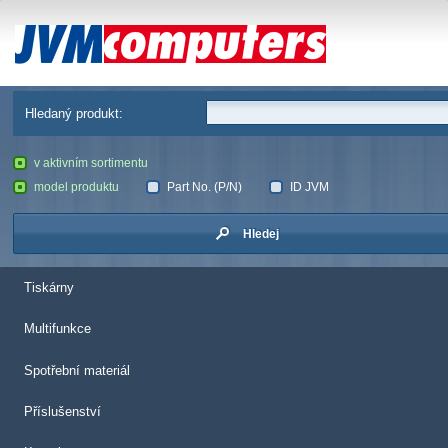
JVM Computers
Hledaný produkt:
v aktivním sortimentu
model produktu
Part No. (P/N)
ID JVM
Hledej
Tiskárny
Multifunkce
Spotřební materiál
Příslušenství