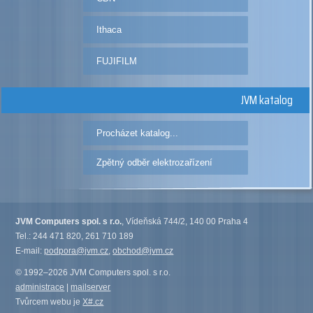
Ithaca
FUJIFILM
JVM katalog
Procházet katalog...
Zpětný odběr elektrozařízení
JVM Computers spol. s r.o.
, Vídeňská 744/2, 140 00 Praha 4
Tel.: 244 471 820, 261 710 189
E-mail:
podpora@jvm.cz
,
obchod@jvm.cz
© 1992–2026 JVM Computers spol. s r.o.
administrace
|
mailserver
Tvůrcem webu je
X#.cz