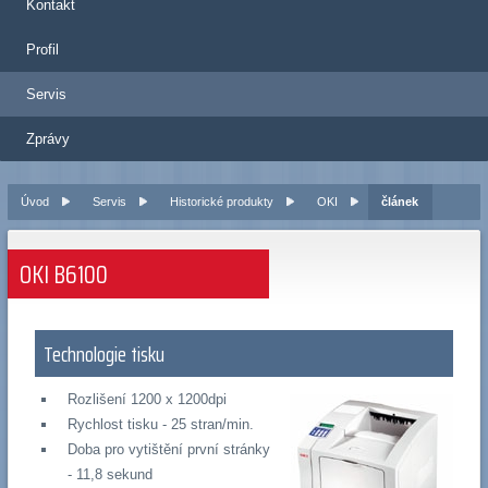
Kontakt
Profil
Servis
Zprávy
Úvod
Servis
Historické produkty
OKI
článek
OKI B6100
Technologie tisku
Rozlišení 1200 x 1200dpi
Rychlost tisku - 25 stran/min.
Doba pro vytištění první stránky
- 11,8 sekund