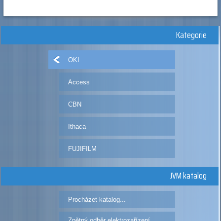
Kategorie
OKI
Access
CBN
Ithaca
FUJIFILM
JVM katalog
Procházet katalog...
Zpětný odběr elektrozařízení