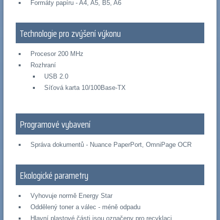
Formáty papíru - A4, A5, B5, A6
Technologie pro zvýšení výkonu
Procesor 200 MHz
Rozhraní
USB 2.0
Síťová karta 10/100Base-TX
Programové vybavení
Správa dokumentů - Nuance PaperPort, OmniPage OCR
Ekologické parametry
Vyhovuje normě Energy Star
Oddělený toner a válec - méně odpadu
Hlavní plastové části jsou označeny pro recyklaci