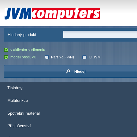
JVM Computers
Hledaný produkt:
v aktivním sortimentu
model produktu
Part No. (P/N)
ID JVM
Hledej
Tiskárny
Multifunkce
Spotřební materiál
Příslušenství