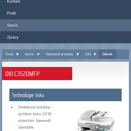
Kontakt
Profil
Servis
Zprávy
Úvod
Servis
Historické produkty
OKI
článek
OKI C3520MFP
Technologie tisku
Stránková tiskárna -
rychlost tisku 12/16
stran/min. barevně/
černobíle