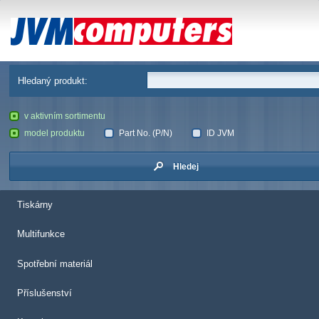
JVM Computers
Hledaný produkt:
v aktivním sortimentu
model produktu
Part No. (P/N)
ID JVM
Hledej
Tiskárny
Multifunkce
Spotřební materiál
Příslušenství