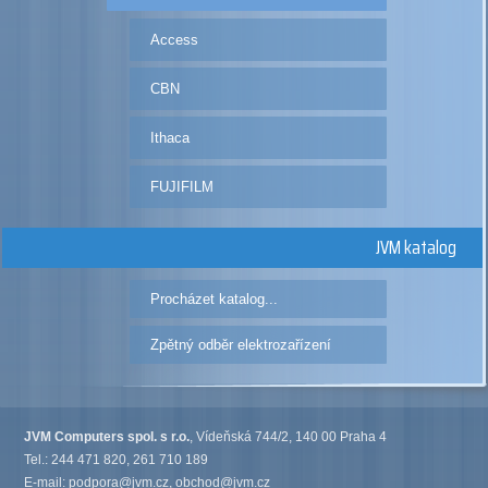
Access
CBN
Ithaca
FUJIFILM
JVM katalog
Procházet katalog...
Zpětný odběr elektrozařízení
JVM Computers spol. s r.o.
, Vídeňská 744/2, 140 00 Praha 4
Tel.: 244 471 820, 261 710 189
E-mail:
podpora@jvm.cz
,
obchod@jvm.cz