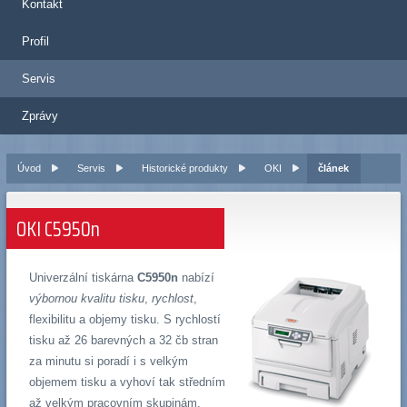
Kontakt
Profil
Servis
Zprávy
Úvod
Servis
Historické produkty
OKI
článek
OKI C5950n
Univerzální tiskárna
C5950n
nabízí
výbornou kvalitu tisku
,
rychlost
,
flexibilitu a objemy tisku. S rychlostí
tisku až 26 barevných a 32 čb stran
za minutu si poradí i s velkým
objemem tisku a vyhoví tak středním
až velkým pracovním skupinám.