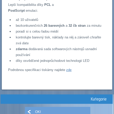
Lepší kompatibilita díky
PCL
a
PostScript
emulaci.
až 10 uživatelů
bezkonkurenčních
26 barevných
a
32 čb stran
za minutu
poradí si s celou řadou médií
kontrolujte barevný tisk, náklady na něj a zároveň
chraňte
svá data
zdarma
dodávaná sada softwarových nástrojů usnadní
používání
díky osvědčené jednoprůchodové technologii LED
Podrobnou specifikaci tiskárny najdete
zde
Kategorie
OKI