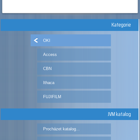
Kategorie
OKI
Access
CBN
Ithaca
FUJIFILM
JVM katalog
Procházet katalog...