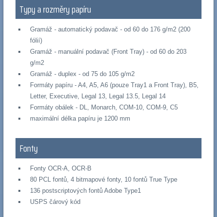
Typy a rozměry papíru
Gramáž - automatický podavač - od 60 do 176 g/m2 (200
fólií)
Gramáž - manuální podavač (Front Tray) - od 60 do 203
g/m2
Gramáž - duplex - od 75 do 105 g/m2
Formáty papíru - A4, A5, A6 (pouze Tray1 a Front Tray), B5,
Letter, Executive, Legal 13, Legal 13.5, Legal 14
Formáty obálek - DL, Monarch, COM-10, COM-9, C5
maximální délka papíru je 1200 mm
Fonty
Fonty OCR-A, OCR-B
80 PCL fontů, 4 bitmapové fonty, 10 fontů True Type
136 postscriptových fontů Adobe Type1
USPS čárový kód