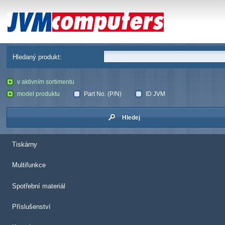
JVM Computers
Hledaný produkt:
v aktivním sortimentu
model produktu
Part No. (P/N)
ID JVM
Hledej
Tiskárny
Multifunkce
Spotřební materiál
Příslušenství