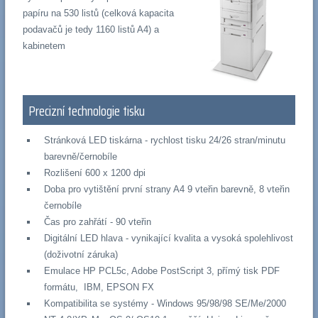
papíru na 530 listů (celková kapacita
podavačů je tedy 1160 listů A4) a
kabinetem
Precizní technologie tisku
Stránková LED tiskárna - rychlost tisku 24/26 stran/minutu
barevně/černobíle
Rozlišení 600 x 1200 dpi
Doba pro vytištění první strany A4 9 vteřin barevně, 8 vteřin
černobíle
Čas pro zahřátí - 90 vteřin
Digitální LED hlava - vynikající kvalita a vysoká spolehlivost
(doživotní záruka)
Emulace HP PCL5c, Adobe PostScript 3, přímý tisk PDF
formátu, IBM, EPSON FX
Kompatibilita se systémy - Windows 95/98/98 SE/Me/2000