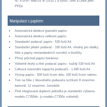
NT 4.0/XP, MacOS 9/ OS10.1 a vyšší, Unix a Linux přes
PPDs
Manipulace s papírem
Automatická detekce gramáže papíru
Automatická detekce velikosti papíru
Standardní podavač papíru - 530 listů A4
Standardní přední podavač - 100 listů A4, vhodný pro obálky,
fólie a papíry nestandardních rozměrů a tloušťky
Přímý průchod papíru tiskárnou
Volitelně druhý a třetí podavač papíru - každý 530 listů A4
Celková maximální kapacita podavačů - 1.690 listů A4
Výstup papíru - 500 listů lícem dolu, 100 listů lícem nahoru
Tisk na fólie z libovolného podavače rychlostí 8 stran/min.
barevně, 12 stran/min. černobíle
Plně integrovaná duplexní jednotka je standardní výbavou
modelu C7350dn. (u modelu C7350n volitelně)