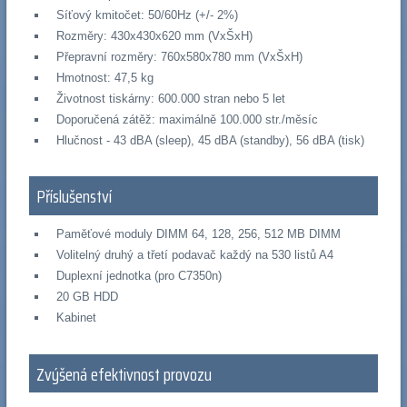
Síťový kmitočet: 50/60Hz (+/- 2%)
Rozměry: 430x430x620 mm (VxŠxH)
Přepravní rozměry: 760x580x780 mm (VxŠxH)
Hmotnost: 47,5 kg
Životnost tiskárny: 600.000 stran nebo 5 let
Doporučená zátěž: maximálně 100.000 str./měsíc
Hlučnost - 43 dBA (sleep), 45 dBA (standby), 56 dBA (tisk)
Příslušenství
Paměťové moduly DIMM 64, 128, 256, 512 MB DIMM
Volitelný druhý a třetí podavač každý na 530 listů A4
Duplexní jednotka (pro C7350n)
20 GB HDD
Kabinet
Zvýšená efektivnost provozu