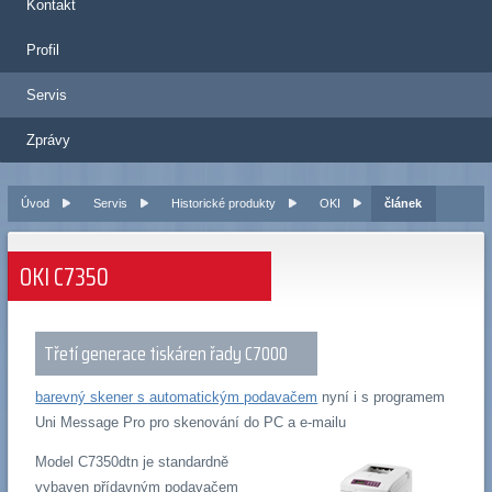
Kontakt
Profil
Servis
Zprávy
Úvod
Servis
Historické produkty
OKI
článek
OKI C7350
Třetí generace tiskáren řady C7000
barevný skener s automatickým podavačem
nyní i s programem
Uni Message Pro pro skenování do PC a e-mailu
Model C7350dtn je standardně
vybaven přídavným podavačem