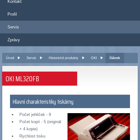
Kontakt
Profil
Servis
Zprávy
Úvod
Servis
Historické produkty
OKI
článek
OKI ML320FB
Hlavní charakteristiky tiskárny
Počet jehliček - 9
Počet kopií - 5 (originál
+ 4 kopie)
Rychlost tisku