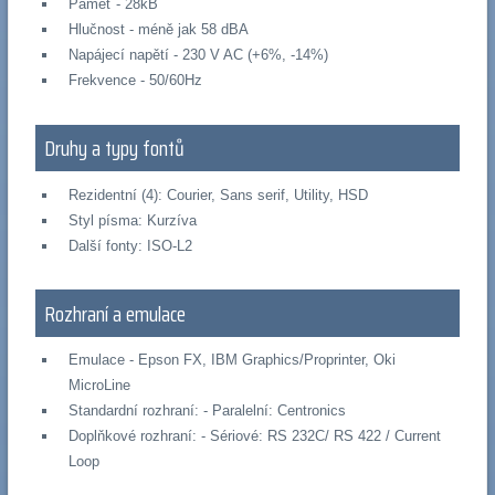
Paměť - 28kB
Hlučnost - méně jak 58 dBA
Napájecí napětí - 230 V AC (+6%, -14%)
Frekvence - 50/60Hz
Druhy a typy fontů
Rezidentní (4): Courier, Sans serif, Utility, HSD
Styl písma: Kurzíva
Další fonty: ISO-L2
Rozhraní a emulace
Emulace - Epson FX, IBM Graphics/Proprinter, Oki
MicroLine
Standardní rozhraní: - Paralelní: Centronics
Doplňkové rozhraní: - Sériové: RS 232C/ RS 422 / Current
Loop