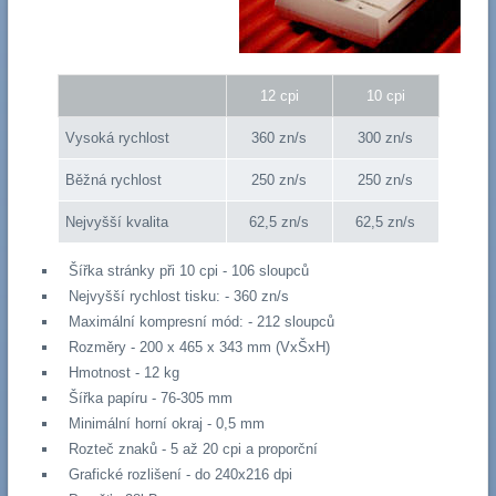
12 cpi
10 cpi
Vysoká rychlost
360 zn/s
300 zn/s
Běžná rychlost
250 zn/s
250 zn/s
Nejvyšší kvalita
62,5 zn/s
62,5 zn/s
Šířka stránky při 10 cpi - 106 sloupců
Nejvyšší rychlost tisku: - 360 zn/s
Maximální kompresní mód: - 212 sloupců
Rozměry - 200 x 465 x 343 mm (VxŠxH)
Hmotnost - 12 kg
Šířka papíru - 76-305 mm
Minimální horní okraj - 0,5 mm
Rozteč znaků - 5 až 20 cpi a proporční
Grafické rozlišení - do 240x216 dpi