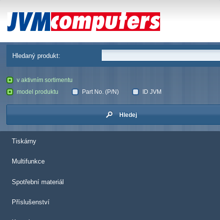
JVM Computers
Hledaný produkt:
v aktivním sortimentu
model produktu
Part No. (P/N)
ID JVM
Hledej
Tiskárny
Multifunkce
Spotřební materiál
Příslušenství