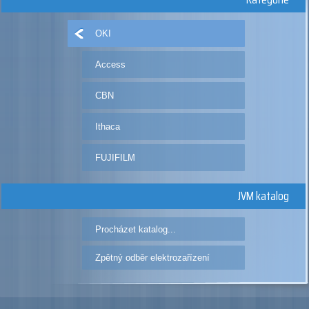
OKI
Access
CBN
Ithaca
FUJIFILM
JVM katalog
Procházet katalog...
Zpětný odběr elektrozařízení