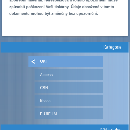
spotřební materiál. Nerespektování tohoto upozornění může
způsobit poškození Vaší tiskárny. Údaje obsažené v tomto
dokumentu mohou být změněny bez upozornění.
Kategorie
OKI
Access
CBN
Ithaca
FUJIFILM
JVM katalog