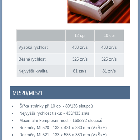
12 cpi
10 cpi
Vysoká rychlost
433 zn/s
433 zn/s
Běžná rychlost
325 zn/s
325 zn/s
Nejvyšší kvalita
81 zn/s
81 zn/s
ML520/ML521
Šířka stránky při 10 cpi - 80/136 sloupců
Nejvyšší rychlost tisku: - 433/433 zn/s
Maximální kompresní mód: - 160/272 sloupců
Rozměry ML520 - 133 x 431 x 380 mm (VxŠxH)
Rozměry ML521 - 133 x 585 x 380 mm (VxŠxH)