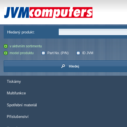
JVM Computers
Hledaný produkt:
v aktivním sortimentu
model produktu
Part No. (P/N)
ID JVM
Hledej
Tiskárny
Multifunkce
Spotřební materiál
Příslušenství