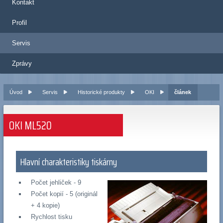
Kontakt
Profil
Servis
Zprávy
Úvod
Servis
Historické produkty
OKI
článek
OKI ML520
Hlavní charakteristiky tiskárny
Počet jehliček - 9
Počet kopií - 5 (originál
+ 4 kopie)
Rychlost tisku