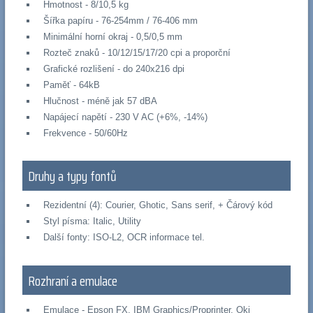
Hmotnost - 8/10,5 kg
Šířka papíru - 76-254mm / 76-406 mm
Minimální horní okraj - 0,5/0,5 mm
Rozteč znaků - 10/12/15/17/20 cpi a proporční
Grafické rozlišení - do 240x216 dpi
Paměť - 64kB
Hlučnost - méně jak 57 dBA
Napájecí napětí - 230 V AC (+6%, -14%)
Frekvence - 50/60Hz
Druhy a typy fontů
Rezidentní (4): Courier, Ghotic, Sans serif, + Čárový kód
Styl písma: Italic, Utility
Další fonty: ISO-L2, OCR informace tel.
Rozhraní a emulace
Emulace - Epson FX, IBM Graphics/Proprinter, Oki