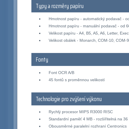
Typy a rozměry papíru
Hmotnost papíru - automatický podavač - o
Hmotnost papíru - manuální podavač - od 
Velikost papíru - A4, B5, A5, A6, Letter, Exec
Velikost obálek - Monarch, COM-10, COM-9
Fonty
Font OCR A/B
45 fontů s proměnnou velikostí
Technologie pro zvýšení výkonu
Rychlý procesor MIPS R3000 RISC
Standardní paměť 4 MB - rozšířitelná na 
Obousměrné paralelní rozhraní Centronics