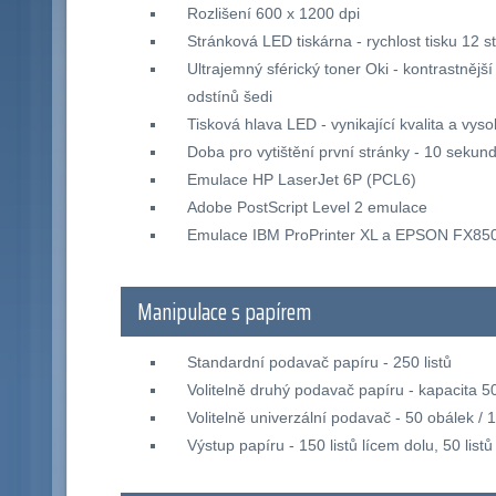
Rozlišení 600 x 1200 dpi
Stránková LED tiskárna - rychlost tisku 12 s
Ultrajemný sférický toner Oki - kontrastnější 
odstínů šedi
Tisková hlava LED - vynikající kvalita a vyso
Doba pro vytištění první stránky - 10 sekun
Emulace HP LaserJet 6P (PCL6)
Adobe PostScript Level 2 emulace
Emulace IBM ProPrinter XL a EPSON FX85
Manipulace s papírem
Standardní podavač papíru - 250 listů
Volitelně druhý podavač papíru - kapacita 50
Volitelně univerzální podavač - 50 obálek / 1
Výstup papíru - 150 listů lícem dolu, 50 list