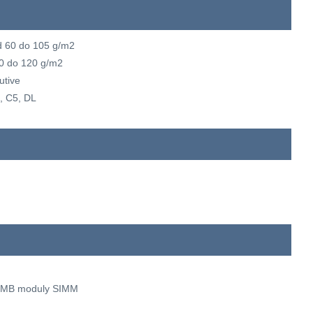
d 60 do 105 g/m2
60 do 120 g/m2
utive
, C5, DL
36 MB moduly SIMM