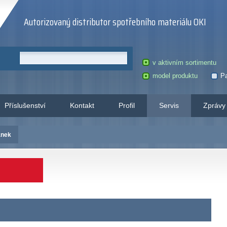
Autorizovaný distributor spotřebního materiálu OKI
v aktivním sortimentu
model produktu
Pa
Příslušenství
Kontakt
Profil
Servis
Zprávy
ánek