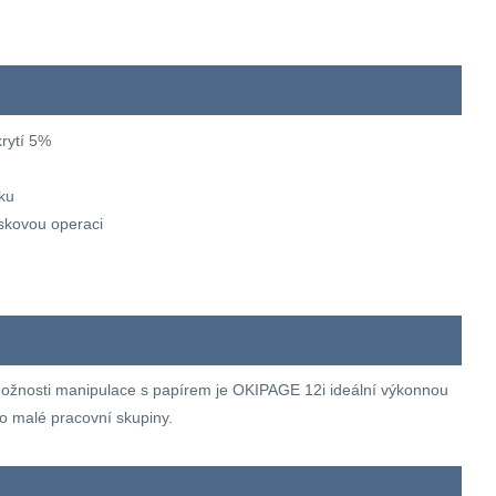
krytí 5%
sku
iskovou operaci
cí možnosti manipulace s papírem je OKIPAGE 12i ideální výkonnou
o malé pracovní skupiny.