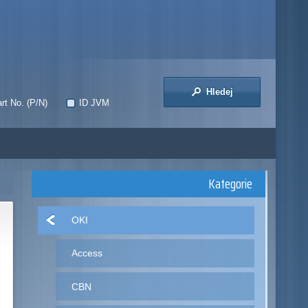
Hledej
rt No. (P/N)
ID JVM
Kategorie
OKI
Access
CBN