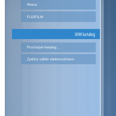
Ithaca
FUJIFILM
JVM katalog
Procházet katalog...
Zpětný odběr elektrozařízení