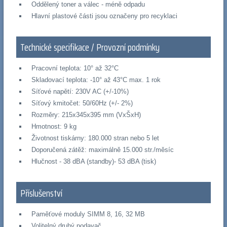
Oddělený toner a válec - méně odpadu
Hlavní plastové části jsou označeny pro recyklaci
Technické specifikace / Provozní podmínky
Pracovní teplota: 10° až 32°C
Skladovací teplota: -10° až 43°C max. 1 rok
Síťové napětí: 230V AC (+/-10%)
Síťový kmitočet: 50/60Hz (+/- 2%)
Rozměry: 215x345x395 mm (VxŠxH)
Hmotnost: 9 kg
Životnost tiskárny: 180.000 stran nebo 5 let
Doporučená zátěž: maximálně 15.000 str./měsíc
Hlučnost - 38 dBA (standby)- 53 dBA (tisk)
Příslušenství
Paměťové moduly SIMM 8, 16, 32 MB
Volitelný druhý podavač