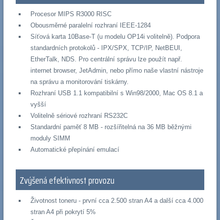
Procesor MIPS R3000 RISC
Obousměrné paralelní rozhraní IEEE-1284
Síťová karta 10Base-T (u modelu OP14i volitelně). Podpora
standardních protokolů - IPX/SPX, TCP/IP, NetBEUI,
EtherTalk, NDS. Pro centrální správu lze použít např.
internet browser, JetAdmin, nebo přímo naše vlastní nástroje
na správu a monitorování tiskárny.
Rozhraní USB 1.1 kompatibilní s Win98/2000, Mac OS 8.1 a
vyšší
Volitelně sériové rozhraní RS232C
Standardní paměť 8 MB - rozšířitelná na 36 MB běžnými
moduly SIMM
Automatické přepínání emulací
Zvýšená efektivnost provozu
Životnost toneru - první cca 2.500 stran A4 a další cca 4.000
stran A4 při pokrytí 5%