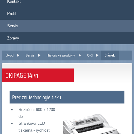
Kontakt
Profil
Servis
Zprávy
Úvod
Servis
Historické produkty
OKI
článek
OKIPAGE 14i/n
Precizní technologie tisku
Rozlišení 600 x 1200
dpi
Stránková LED
tiskárna - rychlost