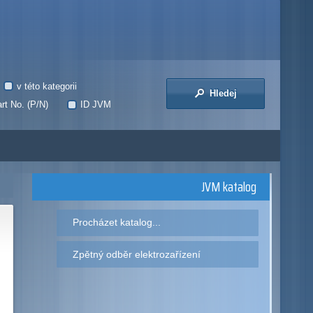
v této kategorii
Hledej
rt No. (P/N)
ID JVM
JVM katalog
Procházet katalog...
Zpětný odběr elektrozařízení