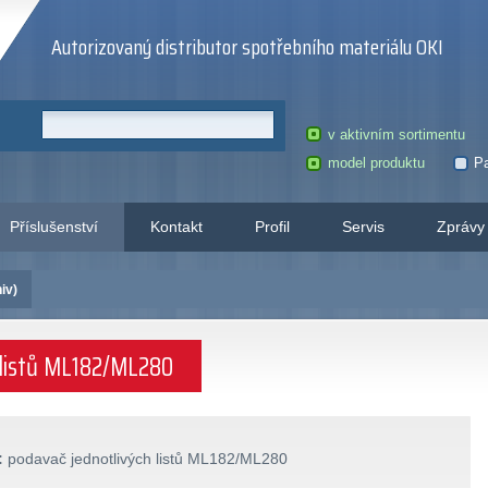
Autorizovaný distributor spotřebního materiálu OKI
v aktivním sortimentu
model produktu
Pa
Příslušenství
Kontakt
Profil
Servis
Zprávy
iv)
 listů ML182/ML280
:
podavač jednotlivých listů ML182/ML280