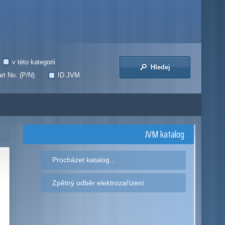
v této kategorii
Hledej
rt No. (P/N)
ID JVM
JVM katalog
Procházet katalog...
Zpětný odběr elektrozařízení