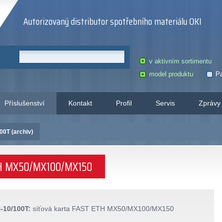
Autorizovaný distributor spotřebního materiálu OKI
v aktivním sortimentu
model produktu
Pa
Příslušenství
Kontakt
Profil
Servis
Zprávy
0T (archiv)
ETH MX50/MX100/MX150
10/100T:
síťová karta FAST ETH MX50/MX100/MX150